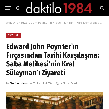
Anasayfa
»
Edward John Poynter’ın Fırçasından Tarihi Karşılaşma: Saba Melikesi’nin Kral Süleyman’ı Ziyareti
YAZILAR
Edward John Poynter’ın
Fırçasından Tarihi Karşılaşma:
Saba Melikesi’nin Kral
Süleyman’ı Ziyareti
By
Su Sertdemir
25 Eylül 2024
4 Mins Read