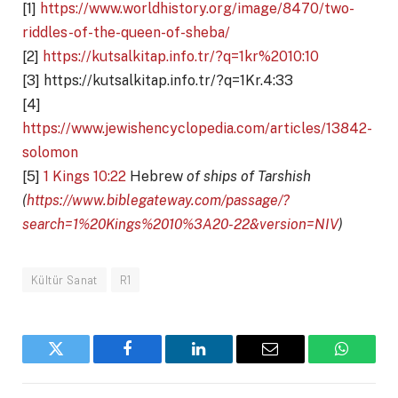
[1]
https://www.worldhistory.org/image/8470/two-
riddles-of-the-queen-of-sheba/
[2]
https://kutsalkitap.info.tr/?q=1kr%2010:10
[3] https://kutsalkitap.info.tr/?q=1Kr.4:33
[4]
https://www.jewishencyclopedia.com/articles/13842-
solomon
[5]
1 Kings 10:22
Hebrew
of ships of Tarshish
(
https://www.biblegateway.com/passage/?
search=1%20Kings%2010%3A20-22&version=NIV
)
Kültür Sanat
R1
Twitter
Facebook
LinkedIn
Email
WhatsA