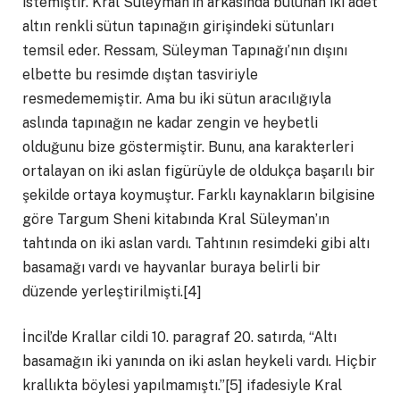
istemiştir. Kral Süleyman’ın arkasında bulunan iki adet
altın renkli sütun tapınağın girişindeki sütunları
temsil eder. Ressam, Süleyman Tapınağı’nın dışını
elbette bu resimde dıştan tasviriyle
resmedememiştir. Ama bu iki sütun aracılığıyla
aslında tapınağın ne kadar zengin ve heybetli
olduğunu bize göstermiştir. Bunu, ana karakterleri
ortalayan on iki aslan figürüyle de oldukça başarılı bir
şekilde ortaya koymuştur. Farklı kaynakların bilgisine
göre Targum Sheni kitabında Kral Süleyman’ın
tahtında on iki aslan vardı. Tahtının resimdeki gibi altı
basamağı vardı ve hayvanlar buraya belirli bir
düzende yerleştirilmişti.[4]
İncil’de Krallar cildi 10. paragraf 20. satırda, “Altı
basamağın iki yanında on iki aslan heykeli vardı. Hiçbir
krallıkta böylesi yapılmamıştı.”[5] ifadesiyle Kral