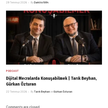
29 Temmuz 2026
By
Daktilo1984
PODCAST
Dijital Mecralarda Konuşabilmek | Tarık Beyhan,
Gürkan Özturan
22 Temmuz 2026
By
Tarık Beyhan
ve
Gürkan Özturan
Comments are closed.