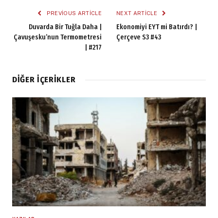
PREVIOUS ARTICLE
NEXT ARTICLE
Duvarda Bir Tuğla Daha |
Ekonomiyi EYT mi Batırdı? |
Çavuşesku’nun Termometresi
Çerçeve S3 #43
| #217
DIĞER İÇERIKLER