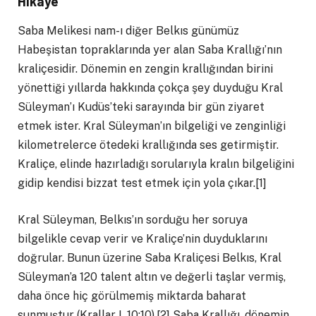
Hikaye
Saba Melikesi nam-ı diğer Belkıs günümüz
Habeşistan topraklarında yer alan Saba Krallığı’nın
kraliçesidir. Dönemin en zengin krallığından birini
yönettiği yıllarda hakkında çokça şey duyduğu Kral
Süleyman’ı Kudüs’teki sarayında bir gün ziyaret
etmek ister. Kral Süleyman’ın bilgeliği ve zenginliği
kilometrelerce ötedeki krallığında ses getirmiştir.
Kraliçe, elinde hazırladığı sorularıyla kralın bilgeliğini
gidip kendisi bizzat test etmek için yola çıkar.[1]
Kral Süleyman, Belkıs’ın sorduğu her soruya
bilgelikle cevap verir ve Kraliçe’nin duyduklarını
doğrular. Bunun üzerine Saba Kraliçesi Belkıs, Kral
Süleyman’a 120 talent altın ve değerli taşlar vermiş,
daha önce hiç görülmemiş miktarda baharat
sunmuştur (Krallar I, 10:10).[2] Saba Krallığı, dönemin