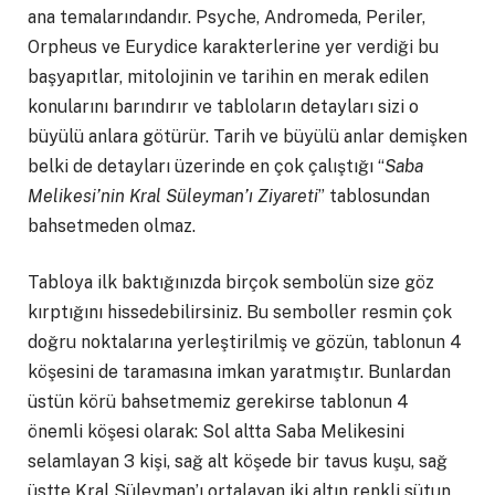
ana temalarındandır. Psyche, Andromeda, Periler,
Orpheus ve Eurydice karakterlerine yer verdiği bu
başyapıtlar, mitolojinin ve tarihin en merak edilen
konularını barındırır ve tabloların detayları sizi o
büyülü anlara götürür. Tarih ve büyülü anlar demişken
belki de detayları üzerinde en çok çalıştığı “
Saba
Melikesi’nin Kral Süleyman’ı Ziyareti
” tablosundan
bahsetmeden olmaz.
Tabloya ilk baktığınızda birçok sembolün size göz
kırptığını hissedebilirsiniz. Bu semboller resmin çok
doğru noktalarına yerleştirilmiş ve gözün, tablonun 4
köşesini de taramasına imkan yaratmıştır. Bunlardan
üstün körü bahsetmemiz gerekirse tablonun 4
önemli köşesi olarak: Sol altta Saba Melikesini
selamlayan 3 kişi, sağ alt köşede bir tavus kuşu, sağ
üstte Kral Süleyman’ı ortalayan iki altın renkli sütun