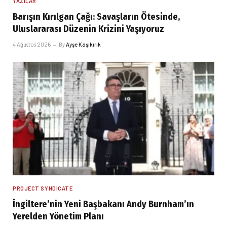
YAZILAR
Barışın Kırılgan Çağı: Savaşların Ötesinde,
Uluslararası Düzenin Krizini Yaşıyoruz
4 Ağustos 2026
By
Ayşe Kaşıkırık
PROJECT SYNDICATE
İngiltere’nin Yeni Başbakanı Andy Burnham’ın
Yerelden Yönetim Planı