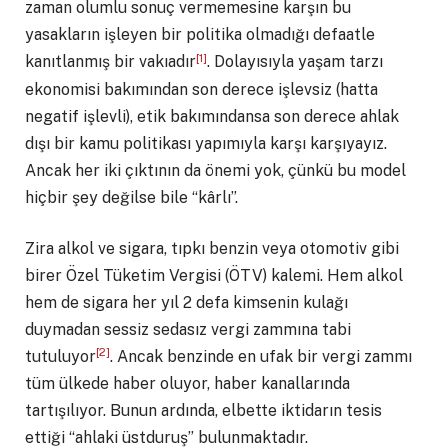
zaman olumlu sonuç vermemesine karşın bu
yasakların işleyen bir politika olmadığı defaatle
[1]
kanıtlanmış bir vakıadır
. Dolayısıyla yaşam tarzı
ekonomisi bakımından son derece işlevsiz (hatta
negatif işlevli), etik bakımındansa son derece ahlak
dışı bir kamu politikası yapımıyla karşı karşıyayız.
Ancak her iki çıktının da önemi yok, çünkü bu model
hiçbir şey değilse bile “kârlı”.
Zira alkol ve sigara, tıpkı benzin veya otomotiv gibi
birer Özel Tüketim Vergisi (ÖTV) kalemi. Hem alkol
hem de sigara her yıl 2 defa kimsenin kulağı
duymadan sessiz sedasız vergi zammına tabi
[2]
tutuluyor
. Ancak benzinde en ufak bir vergi zammı
tüm ülkede haber oluyor, haber kanallarında
tartışılıyor. Bunun ardında, elbette iktidarın tesis
ettiği “ahlaki üstduruş” bulunmaktadır.