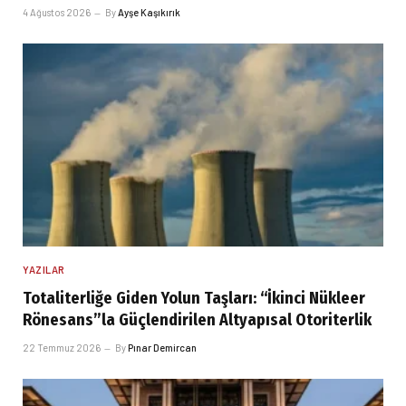
4 Ağustos 2026
By
Ayşe Kaşıkırık
YAZILAR
Totaliterliğe Giden Yolun Taşları: “İkinci Nükleer
Rönesans”la Güçlendirilen Altyapısal Otoriterlik
22 Temmuz 2026
By
Pınar Demircan