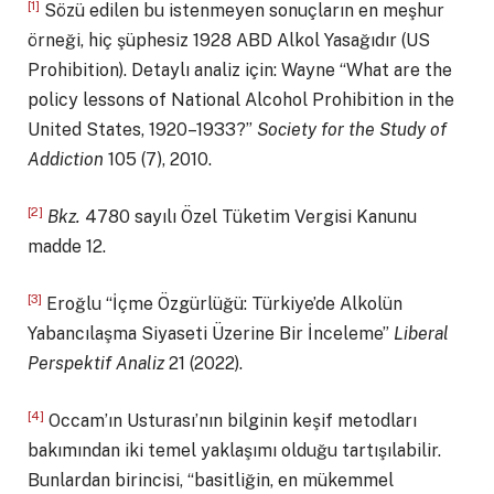
[1]
Sözü edilen bu istenmeyen sonuçların en meşhur
örneği, hiç şüphesiz 1928 ABD Alkol Yasağıdır (US
Prohibition). Detaylı analiz için: Wayne “What are the
policy lessons of National Alcohol Prohibition in the
United States, 1920–1933?”
Society for the Study of
Addiction
105 (7), 2010.
[2]
Bkz.
4780 sayılı Özel Tüketim Vergisi Kanunu
madde 12.
[3]
Eroğlu “İçme Özgürlüğü: Türkiye’de Alkolün
Yabancılaşma Siyaseti Üzerine Bir İnceleme”
Liberal
Perspektif Analiz
21 (2022).
[4]
Occam’ın Usturası’nın bilginin keşif metodları
bakımından iki temel yaklaşımı olduğu tartışılabilir.
Bunlardan birincisi, “basitliğin, en mükemmel