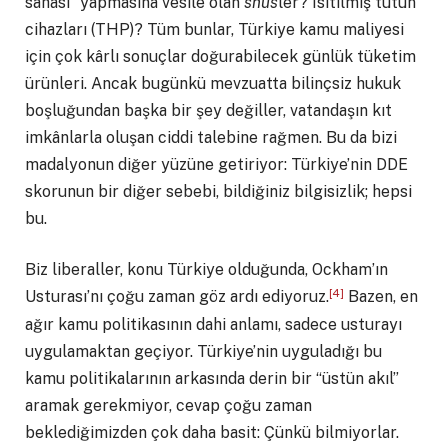
sahası” yapmasına vesile olan
snüs
ler? Isıtılmış tütün
cihazları (THP)? Tüm bunlar, Türkiye kamu maliyesi
için çok kârlı sonuçlar doğurabilecek günlük tüketim
ürünleri. Ancak bugünkü mevzuatta bilinçsiz hukuk
boşluğundan başka bir şey değiller, vatandaşın kıt
imkânlarla oluşan ciddi talebine rağmen. Bu da bizi
madalyonun diğer yüzüne getiriyor: Türkiye’nin DDE
skorunun bir diğer sebebi, bildiğiniz bilgisizlik; hepsi
bu.
Biz liberaller, konu Türkiye olduğunda, Ockham’ın
[4]
Usturası’nı çoğu zaman göz ardı ediyoruz.
Bazen, en
ağır kamu politikasının dahi anlamı, sadece usturayı
uygulamaktan geçiyor. Türkiye’nin uyguladığı bu
kamu politikalarının arkasında derin bir “üstün akıl”
aramak gerekmiyor, cevap çoğu zaman
beklediğimizden çok daha basit: Çünkü bilmiyorlar.