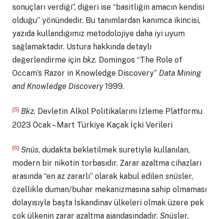
sonuçları verdiği”, diğeri ise “basitliğin amacın kendisi
olduğu” yönündedir. Bu tanımlardan kanımca ikincisi,
yazıda kullandığımız metodolojiye daha iyi uyum
sağlamaktadır. Ustura hakkında detaylı
değerlendirme için
bkz.
Domingos “The Role of
Occam’s Razor in Knowledge Discovery”
Data Mining
and Knowledge Discovery
1999.
[5]
Bkz.
Devletin Alkol Politikalarını İzleme Platformu
2023 Ocak – Mart Türkiye Kaçak İçki Verileri
[6]
Snüs
, dudakta bekletilmek suretiyle kullanılan,
modern bir nikotin torbasıdır. Zarar azaltma cihazları
arasında “en az zararlı” olarak kabul edilen
snüs
ler,
özellikle duman/buhar mekanizmasına sahip olmaması
dolayısıyla başta İskandinav ülkeleri olmak üzere pek
çok ülkenin zarar azaltma ajandasındadır.
Snüs
ler,