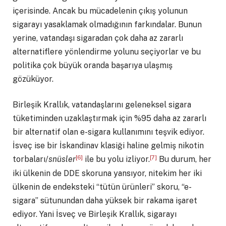
içerisinde. Ancak bu mücadelenin çıkış yolunun
sigarayı yasaklamak olmadığının farkındalar. Bunun
yerine, vatandaşı sigaradan çok daha az zararlı
alternatiflere yönlendirme yolunu seçiyorlar ve bu
politika çok büyük oranda başarıya ulaşmış
gözüküyor.
Birleşik Krallık, vatandaşlarını geleneksel sigara
tüketiminden uzaklaştırmak için %95 daha az zararlı
bir alternatif olan e-sigara kullanımını teşvik ediyor.
İsveç ise bir İskandinav klasiği haline gelmiş nikotin
[6]
[7]
torbaları/
snüsler
ile bu yolu izliyor.
Bu durum, her
iki ülkenin de DDE skoruna yansıyor, nitekim her iki
ülkenin de endeksteki “tütün ürünleri” skoru, “e-
sigara” sütunundan daha yüksek bir rakama işaret
ediyor. Yani İsveç ve Birleşik Krallık, sigarayı