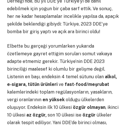
Derneği’nde, bu yıl DDE’ye Türkiye’yi de dahil
edebilmek için yoğun bir çaba sarf ettik. Ve sonuç,
her ne kadar hesaplamalar incelikle yapılsa da, apaçık
şekilde beklendiği gibiydi: Türkiye, 2023 DDE’ye
bomba bir giriş yaptı ve açık ara birinci oldu!
Elbette bu gerçeği yorumlarken yukarıda
özetlemeye gayret ettiğim soruları somut vakıaya
adapte etmemiz gerekir. Türkiye’nin DDE 2023
birinciliği maalesef ki olumlu bir gelişme değil.
Listenin en başı, endeksin 4 temel sütunu olan
alkol,
e-sigara, tütün ürünleri
ve
fast-food/meşrubat
kalemlerindeki toplam regülasyonların, yasakların,
vergi oranlarının
en yüksek
olduğu ülkelerden
oluşuyor. Endeksin ilk 10 ülkesi
özgür olmayan
, ikinci
10 ülkesi
az özgür,
son 10 ülkesi ise
özgür
ülkeler
olarak tespit ediliyor. Yani DDE’de birinci olması,