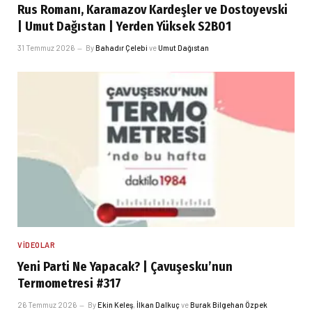
Rus Romanı, Karamazov Kardeşler ve Dostoyevski
| Umut Dağıstan | Yerden Yüksek S2B01
31 Temmuz 2026
By
Bahadır Çelebi
ve
Umut Dağıstan
VIDEOLAR
Yeni Parti Ne Yapacak? | Çavuşesku’nun
Termometresi #317
26 Temmuz 2026
By
Ekin Keleş
,
İlkan Dalkuç
ve
Burak Bilgehan Özpek