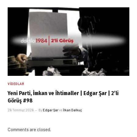
VIDEOLAR
Yeni Parti, İmkan ve İhtimaller | Edgar Şar | 2’li
Görüş #98
26 Temmuz 2026
By
Edgar Şar
ve
İlkan Dalkuç
Comments are closed.