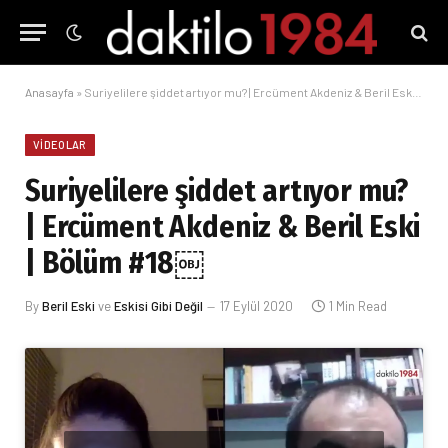
Anasayfa
»
Suriyelilere şiddet artıyor mu? | Ercüment Akdeniz & Beril Eski | Bölüm #18￼
VIDEOLAR
Suriyelilere şiddet artıyor mu?
| Ercüment Akdeniz & Beril Eski
| Bölüm #18￼
By
Beril Eski
ve
Eskisi Gibi Değil
17 Eylül 2020
1 Min Read