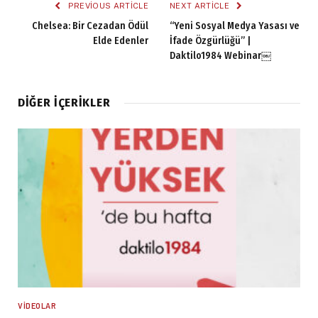
PREVIOUS ARTICLE
NEXT ARTICLE
Chelsea: Bir Cezadan Ödül
“Yeni Sosyal Medya Yasası ve
Elde Edenler
İfade Özgürlüğü” |
Daktilo1984 Webinar￼
DIĞER İÇERIKLER
VIDEOLAR