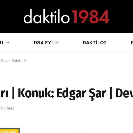
sApp
KU
D84 FYI
DAKTILO2
| Devr-i Sabık #31
ı | Konuk: Edgar Şar | De
 Min Read