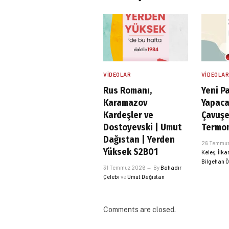
VIDEOLAR
VIDEOLA
Rus Romanı,
Yeni Pa
Karamazov
Yapaca
Kardeşler ve
Çavuş
Dostoyevski | Umut
Termom
Dağıstan | Yerden
26 Temmu
Yüksek S2B01
Keleş
,
İlka
Bilgehan 
31 Temmuz 2026
By
Bahadır
Çelebi
ve
Umut Dağıstan
Comments are closed.