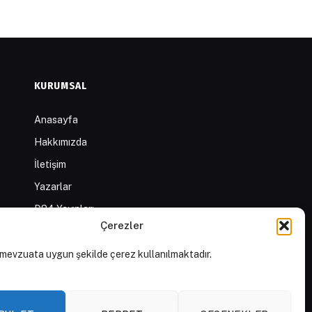
KURUMSAL
Anasayfa
Hakkımızda
İletişim
Yazarlar
D84 Yayınları
Çerezler
İçerik Sağlayıcılar
Yayın İlkeleri ve Yazım
mevzuata uygun şekilde çerez kullanılmaktadır.
Kuralları