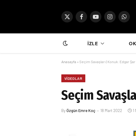
X
Facebook
YouTube
Instagram
What
(Twitter)
İZLE
O
Anasayfa
»
Seçim Savaşları | Konuk: Edgar Şar 
VIDEOLAR
Seçim Savaşlar
By
Özgün Emre Koç
18 Mart 2022
1