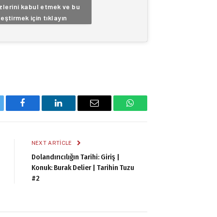
lerini kabul etmek ve bu
leştirmek için tıklayın
tter
Facebook
LinkedIn
Email
WhatsApp
NEXT ARTICLE
Dolandırıcılığın Tarihi: Giriş |
Konuk: Burak Delier | Tarihin Tuzu
#2