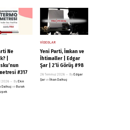
R
VIDEOLAR
rti Ne
Yeni Parti, İmkan ve
k? |
İhtimaller | Edgar
esku’nun
Şar | 2’li Görüş #98
etresi #317
26 Temmuz 2026
By
Edgar
Şar
ve
İlkan Dalkuç
z 2026
By
Ekin
n Dalkuç
ve
Burak
Özpek