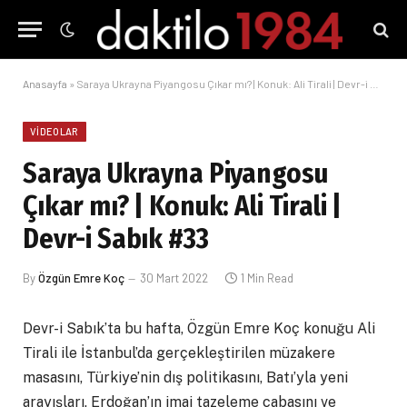
Anasayfa
»
Saraya Ukrayna Piyangosu Çıkar mı? | Konuk: Ali Tirali | Devr-i Sabık #33
VIDEOLAR
Saraya Ukrayna Piyangosu
Çıkar mı? | Konuk: Ali Tirali |
Devr-i Sabık #33
By
Özgün Emre Koç
30 Mart 2022
1 Min Read
Devr-i Sabık’ta bu hafta, Özgün Emre Koç konuğu Ali
Tirali ile İstanbul’da gerçekleştirilen müzakere
masasını, Türkiye’nin dış politikasını, Batı’yla yeni
arayışları, Erdoğan’ın imaj tazeleme çabasını ve