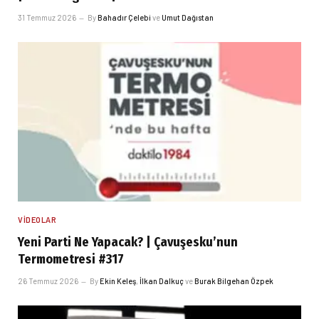
31 Temmuz 2026
By
Bahadır Çelebi
ve
Umut Dağıstan
VIDEOLAR
Yeni Parti Ne Yapacak? | Çavuşesku’nun
Termometresi #317
26 Temmuz 2026
By
Ekin Keleş
,
İlkan Dalkuç
ve
Burak Bilgehan Özpek