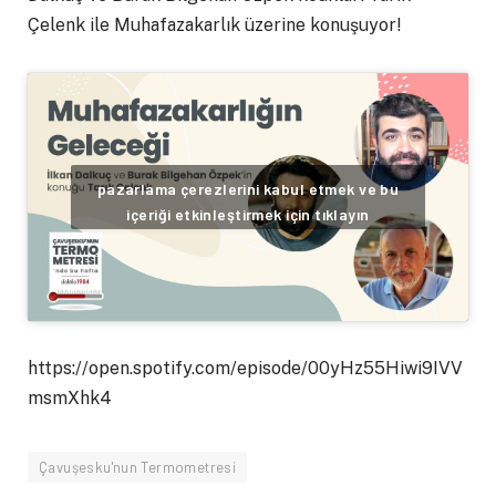
Çelenk ile Muhafazakarlık üzerine konuşuyor!
pazarlama çerezlerini kabul etmek ve bu
içeriği etkinleştirmek için tıklayın
https://open.spotify.com/episode/00yHz55Hiwi9IVV
msmXhk4
Çavuşesku'nun Termometresi