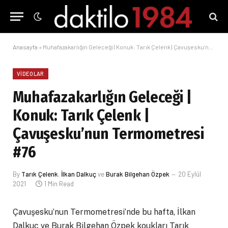
Anasayfa
»
Muhafazakarlığın Geleceği | Konuk: Tarık Çelenk | Çavuşesku’nun Termometresi #76
VIDEOLAR
Muhafazakarlığın Geleceği |
Konuk: Tarık Çelenk |
Çavuşesku’nun Termometresi
#76
By
Tarık Çelenk
,
İlkan Dalkuç
ve
Burak Bilgehan Özpek
20 Eylül
2021
1 Min Read
Çavuşesku’nun Termometresi’nde bu hafta, İlkan
Dalkuç ve Burak Bilgehan Özpek koukları Tarık