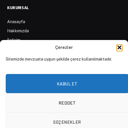
KURUMSAL
Anasayfa
Hakkımızda
İletişim
Çerezler
Yazarlar
D84 Yayınları
Sitemizde mevzuata uygun şekilde çerez kullanılmaktadır.
İçerik Sağlayıcılar
Yayın İlkeleri ve Yazım Kuralları
KABUL ET
REDDET
© 2026 DAKTİLO1984
SEÇENEKLER
KVKK Politikası
Çerez Politikası
Aydınlatma Metni