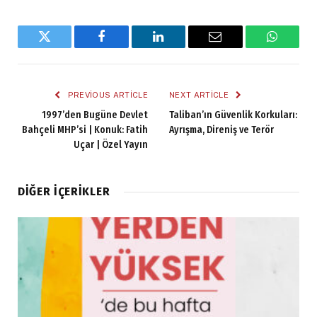
Twitter
Facebook
LinkedIn
Email
WhatsA
PREVIOUS ARTICLE
NEXT ARTICLE
1997’den Bugüne Devlet
Taliban’ın Güvenlik Korkuları:
Bahçeli MHP’si | Konuk: Fatih
Ayrışma, Direniş ve Terör
Uçar | Özel Yayın
DIĞER İÇERIKLER