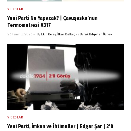
VIDEOLAR
Yeni Parti Ne Yapacak? | Çavuşesku’nun
Termometresi #317
26 Temmuz 2026
By
Ekin Keleş
,
İlkan Dalkuç
ve
Burak Bilgehan Özpek
VIDEOLAR
Yeni Parti, İmkan ve İhtimaller | Edgar Şar | 2’li