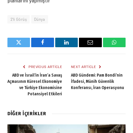
planlarını yapmıştır
2'li Görüş
Dünya
Twitter
Facebook
LinkedIn
Email
WhatsA
PREVIOUS ARTICLE
NEXT ARTICLE
ABD ve İsrail’in İran’a Savaş
ABD Gündemi: Pam Bondi’nin
Açmasının Küresel Ekonomiye
İfadesi, Münih Güvenlik
ve Türkiye Ekonomisine
Konferansı, İran Operasyonu
Potansiyel Etkileri
DIĞER İÇERIKLER