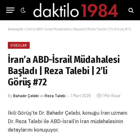
Anasayfa
»
İran’a ABD-İsrail Müdahalesi Başladı | Reza Talebi | 2’li Görüş #72
VIDEOLAR
İran’a ABD-İsrail Müdahalesi
Başladı | Reza Talebi | 2’li
Görüş #72
By
Bahadır Çelebi
ve
Reza Talebi
1 Mart 2026
1 Min Read
İkili Görüş’te Dr. Bahadır Çelebi, konuğu İran uzmanı
Dr. Reza Talebi ile ABD-İsrail’in İran müdahalesinin
detaylarını konuşuyor.