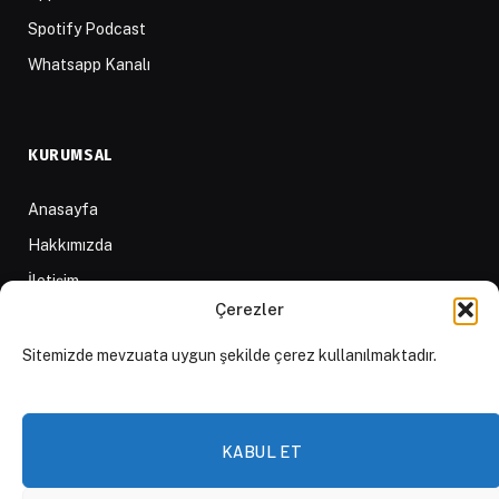
Spotify Podcast
Whatsapp Kanalı
KURUMSAL
Anasayfa
Hakkımızda
İletişim
Çerezler
Yazarlar
D84 Yayınları
Sitemizde mevzuata uygun şekilde çerez kullanılmaktadır.
İçerik Sağlayıcılar
Yayın İlkeleri ve Yazım Kuralları
KABUL ET