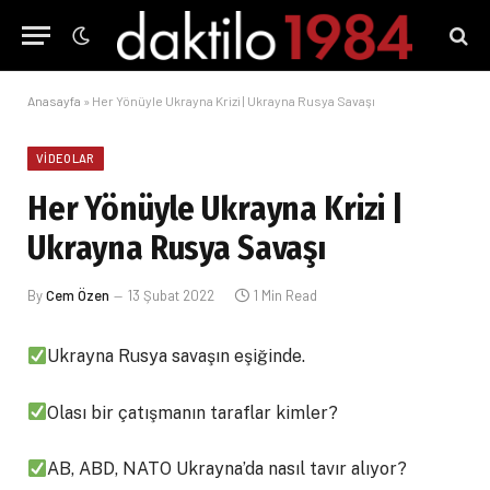
Anasayfa
»
Her Yönüyle Ukrayna Krizi | Ukrayna Rusya Savaşı
VIDEOLAR
Her Yönüyle Ukrayna Krizi |
Ukrayna Rusya Savaşı
By
Cem Özen
13 Şubat 2022
1 Min Read
Ukrayna Rusya savaşın eşiğinde.
Olası bir çatışmanın taraflar kimler?
AB, ABD, NATO Ukrayna’da nasıl tavır alıyor?