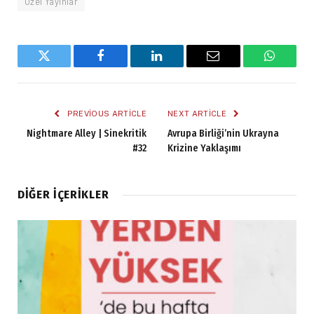
Özel Yayınlar
Twitter
Facebook
LinkedIn
Email
WhatsA
PREVIOUS ARTICLE
NEXT ARTICLE
Nightmare Alley | Sinekritik
Avrupa Birliği’nin Ukrayna
#32
Krizine Yaklaşımı
DIĞER İÇERIKLER