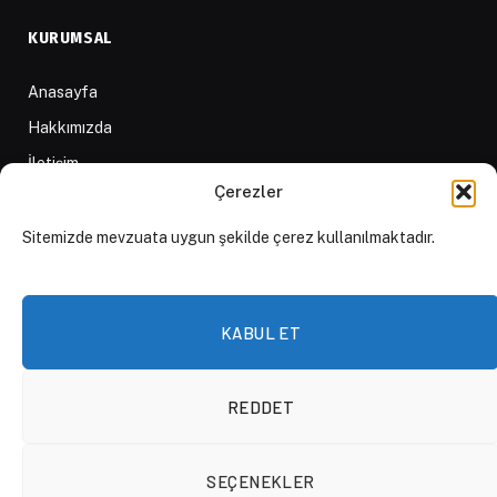
KURUMSAL
Anasayfa
Hakkımızda
İletişim
Çerezler
Yazarlar
D84 Yayınları
Sitemizde mevzuata uygun şekilde çerez kullanılmaktadır.
İçerik Sağlayıcılar
Yayın İlkeleri ve Yazım Kuralları
KABUL ET
REDDET
© 2026 DAKTİLO1984
SEÇENEKLER
KVKK Politikası
Çerez Politikası
Aydınlatma Metni