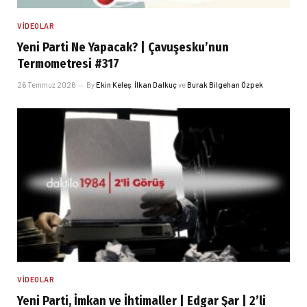
VIDEOLAR
Yeni Parti Ne Yapacak? | Çavuşesku’nun
Termometresi #317
26 Temmuz 2026
By
Ekin Keleş
,
İlkan Dalkuç
ve
Burak Bilgehan Özpek
VIDEOLAR
Yeni Parti, İmkan ve İhtimaller | Edgar Şar | 2’li