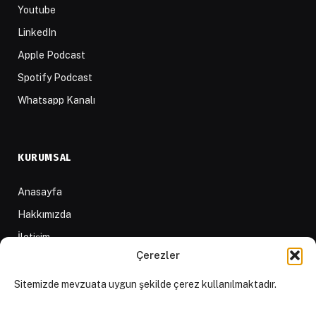
Youtube
LinkedIn
Apple Podcast
Spotify Podcast
Whatsapp Kanalı
KURUMSAL
Anasayfa
Hakkımızda
İletişim
Çerezler
Yazarlar
D84 Yayınları
Sitemizde mevzuata uygun şekilde çerez kullanılmaktadır.
İçerik Sağlayıcılar