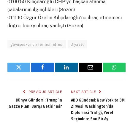
01:00:50 Kılıçdaroğlu CHP’ye başkan atanma
çabalarının ilginçlikleri (Sözen)
01:11:10 Özgür Özel’in Kılıçdaroğlu’nu ihraç etmemesi
doğru, İnce’yi ihraç yanlıştı (Sözen)
Çavuşesku'nun Termometresi
Siyaset
Twitter
Facebook
LinkedIn
Email
WhatsA
PREVIOUS ARTICLE
NEXT ARTICLE
Dünya Gündemi: Trump’ın
ABD Gündemi: New York’ta BM
Gazze Planı Barışı Getirir mi?
Zirvesi, Washington’da
Diplomasi Trafiği, Yerel
Seçimlere Son Bir Ay