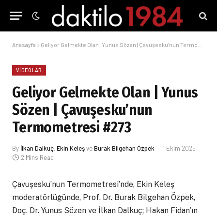
Anasayfa
»
Geliyor Gelmekte Olan | Yunus Sözen | Çavuşesku’nun Termometresi #273
VIDEOLAR
Geliyor Gelmekte Olan | Yunus
Sözen | Çavuşesku’nun
Termometresi #273
By
İlkan Dalkuç
,
Ekin Keleş
ve
Burak Bilgehan Özpek
1 Ekim 2025
2 Mins Read
Çavuşesku’nun Termometresi’nde, Ekin Keleş
moderatörlüğünde, Prof. Dr. Burak Bilgehan Özpek,
Doç. Dr. Yunus Sözen ve İlkan Dalkuç; Hakan Fidan’ın