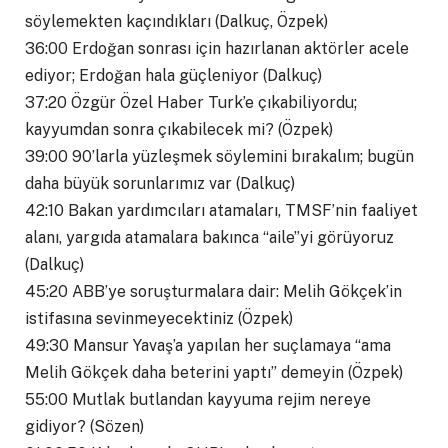
söylemekten kaçındıkları (Dalkuç, Özpek)
36:00 Erdoğan sonrası için hazırlanan aktörler acele
ediyor; Erdoğan hala güçleniyor (Dalkuç)
37:20 Özgür Özel Haber Turk’e çıkabiliyordu;
kayyumdan sonra çıkabilecek mi? (Özpek)
39:00 90’larla yüzleşmek söylemini bırakalım; bugün
daha büyük sorunlarımız var (Dalkuç)
42:10 Bakan yardımcıları atamaları, TMSF’nin faaliyet
alanı, yargıda atamalara bakınca “aile”yi görüyoruz
(Dalkuç)
45:20 ABB’ye soruşturmalara dair: Melih Gökçek’in
istifasına sevinmeyecektiniz (Özpek)
49:30 Mansur Yavaş’a yapılan her suçlamaya “ama
Melih Gökçek daha beterini yaptı” demeyin (Özpek)
55:00 Mutlak butlandan kayyuma rejim nereye
gidiyor? (Sözen)