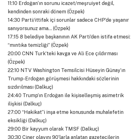
11:10 Erdoğan’ın sorunu icazet/meşruiyet değil,
kendinden sonraki dönem (Özpek)
14:30 Parti/ittifak içi sorunlar sadece CHP’de yaşanır
sanıyorsunuz ama… (Özpek)
17:15 8 belediye başkanının AK Parti’den istifa etmesi:
“mıntıka temizliği” (Özpek)
20:00 CNN Turk’teki kavga ve Ali Ece çıldırması
(Özpek)
22:10 NTV Washington Temsilcisi Hüseyin Günay’ın
Trump-Erdoğan görüşmesi hakkındaki sözlerinin
sızdırılması (Dalkuç)
24:40 Trump’ın Erdoğan ile kişiselleşmiş asimetrik
ilişkisi (Dalkuç)
27:00 “Hakikat”i inşa etme konusunda muhalefetin
eksikliği (Dalkuç)
29:00 Bir kayyum olarak TMSF (Dalkuç)
30:30 Ciner olayını 90’larla anlatan gazetecilerin