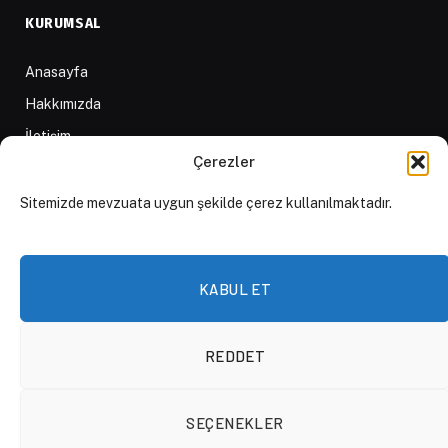
KURUMSAL
Anasayfa
Hakkımızda
İletişim
Çerezler
Yazarlar
D84 Yayınları
Sitemizde mevzuata uygun şekilde çerez kullanılmaktadır.
İçerik Sağlayıcılar
Yayın İlkeleri ve Yazım Kuralları
KABUL ET
REDDET
© 2026 DAKTİLO1984
SEÇENEKLER
KVKK Politikası
Çerez Politikası
Aydınlatma Metni