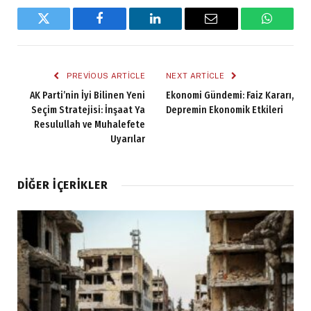
Twitter
Facebook
LinkedIn
Email
WhatsA
PREVIOUS ARTICLE
NEXT ARTICLE
AK Parti’nin İyi Bilinen Yeni
Ekonomi Gündemi: Faiz Kararı,
Seçim Stratejisi: İnşaat Ya
Depremin Ekonomik Etkileri
Resulullah ve Muhalefete
Uyarılar
DIĞER İÇERIKLER