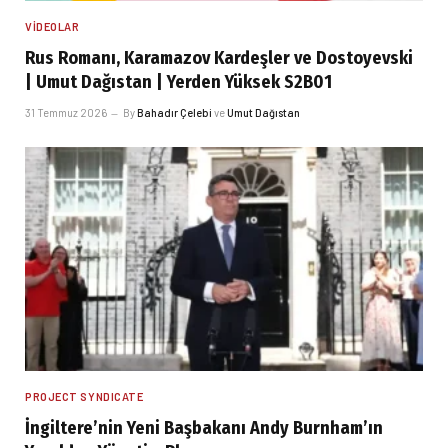
VIDEOLAR
Rus Romanı, Karamazov Kardeşler ve Dostoyevski
| Umut Dağıstan | Yerden Yüksek S2B01
31 Temmuz 2026
By
Bahadır Çelebi
ve
Umut Dağıstan
PROJECT SYNDICATE
İngiltere’nin Yeni Başbakanı Andy Burnham’ın