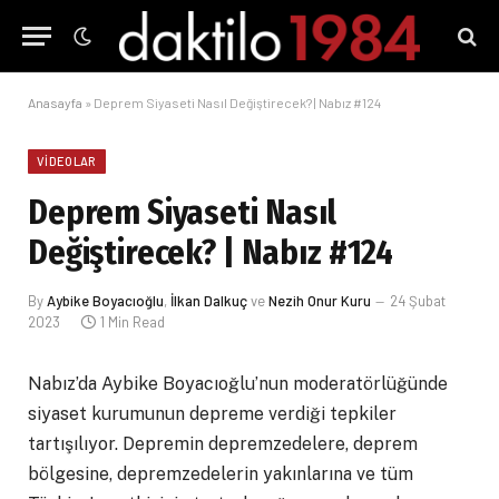
Anasayfa
»
Deprem Siyaseti Nasıl Değiştirecek? | Nabız #124
VIDEOLAR
Deprem Siyaseti Nasıl
Değiştirecek? | Nabız #124
By
Aybike Boyacıoğlu
,
İlkan Dalkuç
ve
Nezih Onur Kuru
24 Şubat
2023
1 Min Read
Nabız’da Aybike Boyacıoğlu’nun moderatörlüğünde
siyaset kurumunun depreme verdiği tepkiler
tartışılıyor. Depremin depremzedelere, deprem
bölgesine, depremzedelerin yakınlarına ve tüm