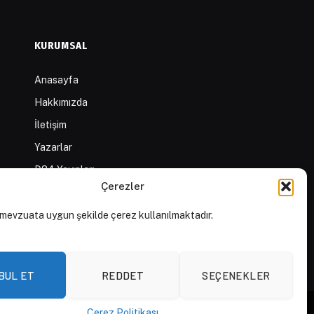
KURUMSAL
Anasayfa
Hakkımızda
İletişim
Yazarlar
D84 Yayınları
Çerezler
İçerik Sağlayıcılar
Yayın İlkeleri ve Yazım
mevzuata uygun şekilde çerez kullanılmaktadır.
Kuralları
BUL ET
REDDET
SEÇENEKLER
Çerez Politikası