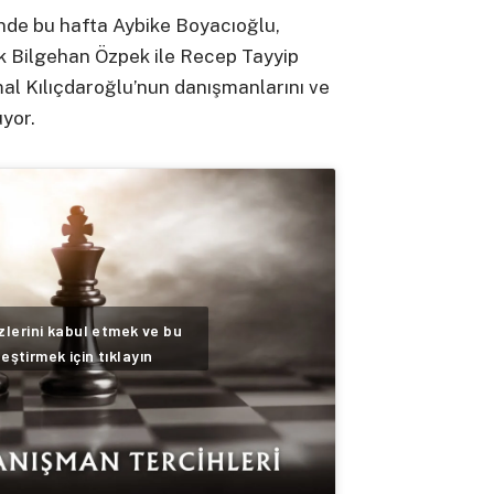
de bu hafta Aybike Boyacıoğlu,
ak Bilgehan Özpek ile Recep Tayyip
al Kılıçdaroğlu’nun danışmanlarını ve
yor.
lerini kabul etmek ve bu
leştirmek için tıklayın