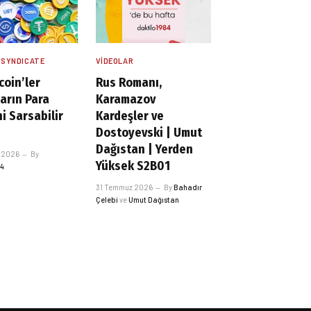
 SYNDICATE
VIDEOLAR
coin’ler
Rus Romanı,
arın Para
Karamazov
i Sarsabilir
Kardeşler ve
Dostoyevski | Umut
Dağıstan | Yerden
 2026
By
Yüksek S2B01
84
31 Temmuz 2026
By
Bahadır
Çelebi
ve
Umut Dağıstan