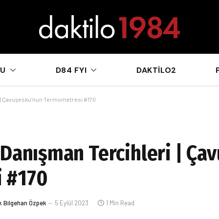
sApp
KU
D84 FYI
DAKTILO2
i | Çavuşesku’nun Termometresi #170
 Danışman Tercihleri | Ça
 #170
k Bilgehan Özpek
5 Eylül 2023
1 Min Read