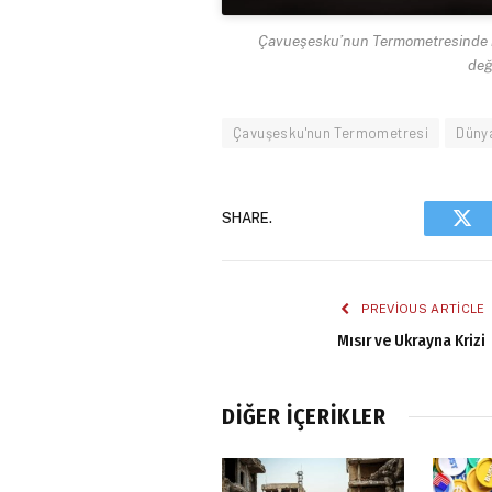
Çavueşesku’nun Termometresinde iç
değ
Çavuşesku'nun Termometresi
Düny
SHARE.
Twi
PREVIOUS ARTICLE
Mısır ve Ukrayna Krizi
DIĞER İÇERIKLER