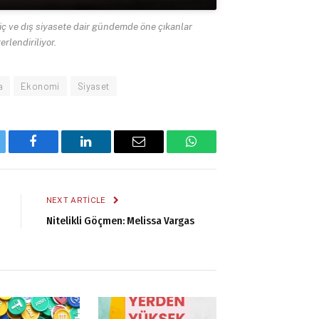
 ve dış siyasete dair gündemde öne çıkanlar
erlendiriliyor.
a
Ekonomi
Siyaset
tter
Facebook
LinkedIn
Email
WhatsApp
NEXT ARTICLE
Nitelikli Göçmen: Melissa Vargas