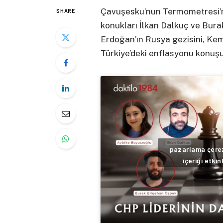
Çavuşesku’nun Termometresi’n
SHARE
konukları İlkan Dalkuç ve Bur
Erdoğan’ın Rusya gezisini, Kem
Türkiye’deki enflasyonu konuşu
pazarlama çerez
içeriği etkin