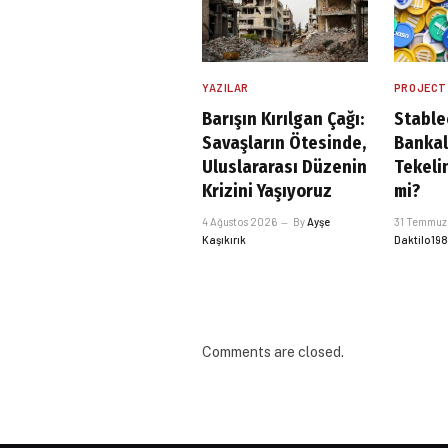
YAZILAR
PROJECT
Barışın Kırılgan Çağı:
Stable
Savaşların Ötesinde,
Bankal
Uluslararası Düzenin
Tekelin
Krizini Yaşıyoruz
mi?
4 Ağustos 2026
By
Ayşe
31 Temmuz
Kaşıkırık
Daktilo19
Comments are closed.