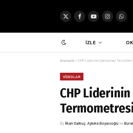
X
Facebook
YouTube
Instagram
What
(Twitter)
İZLE
O
Anasayfa
»
CHP Liderinin Danışman Tercihler
VIDEOLAR
CHP Liderinin
Termometresi
By
İlkan Dalkuç
,
Aybike Boyacıoğlu
ve
Bura