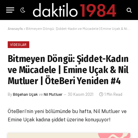
Anasayfa
»
Bitmeyen Döngü: Şiddet-Kadın ve Mücadele | Emine Uçak & Nil Mutluer | ÖteBeri Yeniden #4
VIDEOLAR
Bitmeyen Döngü: Şiddet-Kadın
ve Mücadele | Emine Uçak & Nil
Mutluer | ÖteBeri Yeniden #4
By
Bilgehan Uçak
ve
Nil Mutluer
30 Kasım 2021
1 Min Read
ÖteBeri’nin yeni bölümünde bu hafta, Nil Mutluer ve
Emine Uçak kadına şiddet üzerine konuşuyor!