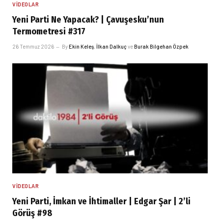
VIDEOLAR
Yeni Parti Ne Yapacak? | Çavuşesku’nun
Termometresi #317
26 Temmuz 2026
By
Ekin Keleş
,
İlkan Dalkuç
ve
Burak Bilgehan Özpek
VIDEOLAR
Yeni Parti, İmkan ve İhtimaller | Edgar Şar | 2’li
Görüş #98