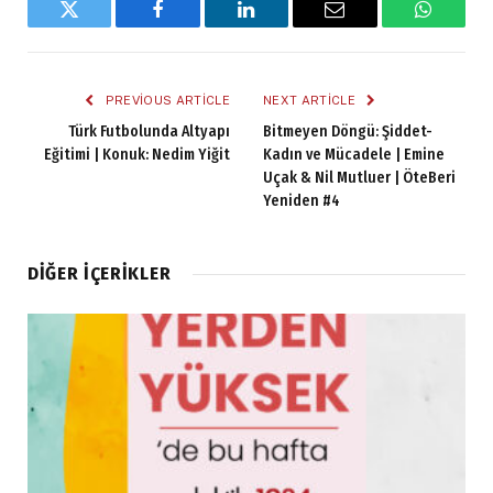
Twitter
Facebook
LinkedIn
Email
WhatsA
PREVIOUS ARTICLE
NEXT ARTICLE
Türk Futbolunda Altyapı
Bitmeyen Döngü: Şiddet-
Eğitimi | Konuk: Nedim Yiğit
Kadın ve Mücadele | Emine
Uçak & Nil Mutluer | ÖteBeri
Yeniden #4
DIĞER İÇERIKLER