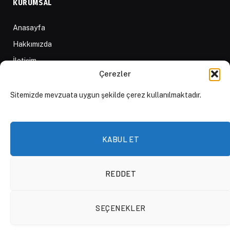
KURUMSAL
Anasayfa
Hakkımızda
İletişim
Çerezler
Yazarlar
D84 Yayınları
Sitemizde mevzuata uygun şekilde çerez kullanılmaktadır.
İçerik Sağlayıcılar
Yayın İlkeleri ve Yazım Kuralları
KABUL ET
REDDET
© 2026 DAKTİLO1984
SEÇENEKLER
KVKK Politikası
Çerez Politikası
Aydınlatma Metni
Açık Rıza Beyanı