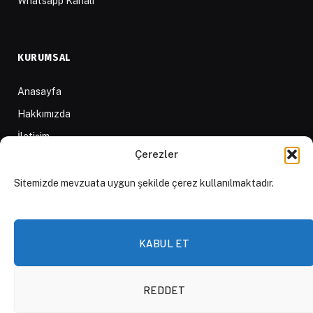
Whatsapp Kanalı
KURUMSAL
Anasayfa
Hakkımızda
İletişim
Çerezler
Yazarlar
D84 Yayınları
Sitemizde mevzuata uygun şekilde çerez kullanılmaktadır.
İçerik Sağlayıcılar
Yayın İlkeleri ve Yazım Kuralları
KABUL ET
REDDET
© 2026 DAKTİLO1984