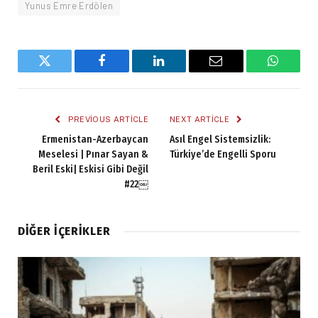
Yunus Emre Erdölen
Twitter
Facebook
LinkedIn
Email
WhatsA
PREVIOUS ARTICLE
NEXT ARTICLE
Ermenistan-Azerbaycan
Asıl Engel Sistemsizlik:
Meselesi | Pınar Sayan &
Türkiye’de Engelli Sporu
Beril Eski| Eskisi Gibi Değil
#22￼
DIĞER İÇERIKLER