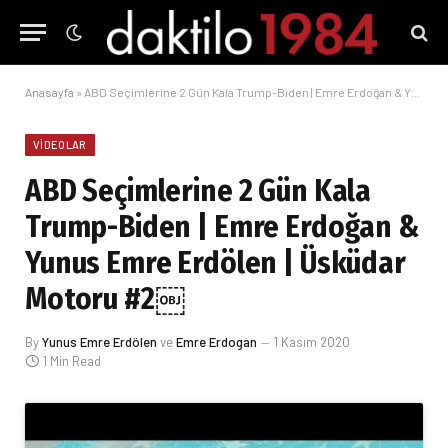
Anasayfa
»
ABD Seçimlerine 2 Gün Kala Trump-Biden | Emre Erdoğan & Yunus Emre Erdölen | Üsküdar Motoru #2￼
VIDEOLAR
ABD Seçimlerine 2 Gün Kala
Trump-Biden | Emre Erdoğan &
Yunus Emre Erdölen | Üsküdar
Motoru #2￼
By
Yunus Emre Erdölen
ve
Emre Erdogan
1 Kasım 2020
1 Min Read