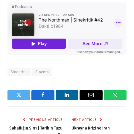
Sinekritik
Sinema
Twitter
Facebook
LinkedIn
Email
WhatsA
PREVIOUS ARTICLE
NEXT ARTICLE
Sahaflığın Sırrı | Tarihin Tuzu
Ukrayna Krizi ve İran