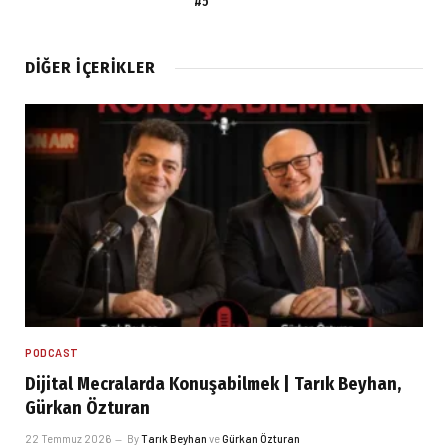
#5
DIĞER İÇERIKLER
PODCAST
Dijital Mecralarda Konuşabilmek | Tarık Beyhan,
Gürkan Özturan
22 Temmuz 2026
By
Tarık Beyhan
ve
Gürkan Özturan