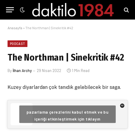
Anasayfa
»
The Northman | Sinekritik #42
PODCAST
The Northman | Sinekritik #42
By
İlhan Archy
29 Nisan 2022
1 Min Read
Kuzey diyarlardan çok tanıdık gelebilecek bir saga.
pazarlama çerezlerini kabul etmek ve bu
içeriği etkinleştirmek için tıklayın