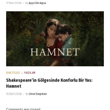
17 Mart 2026
By
Ayçe İdil Ağca
DAKTILO2
YAZILAR
Shakespeare’in Gölgesinde Konforlu Bir Yas:
Hamnet
15 Mart 2026
By
Umut Dağıstan
Comments are closed.