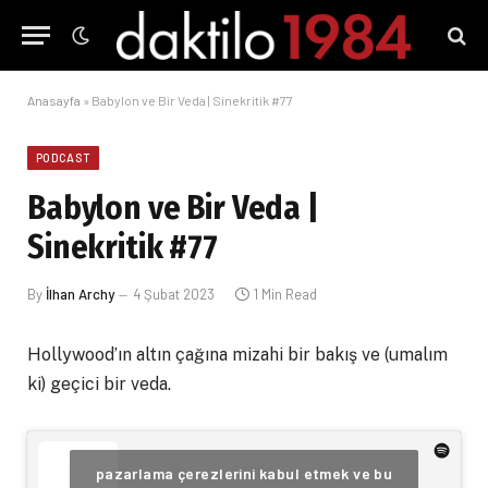
Anasayfa
»
Babylon ve Bir Veda | Sinekritik #77
PODCAST
Babylon ve Bir Veda |
Sinekritik #77
By
İlhan Archy
4 Şubat 2023
1 Min Read
Hollywood’ın altın çağına mizahi bir bakış ve (umalım
ki) geçici bir veda.
pazarlama çerezlerini kabul etmek ve bu