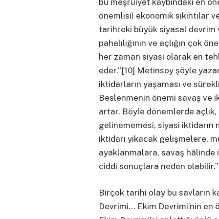
bu meşruiyet kaybındaki en öne
önemlisi) ekonomik sıkıntılar ve
tarihteki büyük siyasal devri
pahalılığının ve açlığın çok ön
her zaman siyasi olarak en tehl
eder.”[10] Metinsoy şöyle yazar
iktidarların yaşaması ve sürekli
Beslenmenin önemi savaş ve i
artar. Böyle dönemlerde açlık, k
gelinememesi, siyasi iktidarın
iktidarı yıkacak gelişmelere, m
ayaklanmalara, savaş hâlinde 
ciddi sonuçlara neden olabilir.”
Birçok tarihi olay bu savların k
Devrimi… Ekim Devrimi’nin en ö