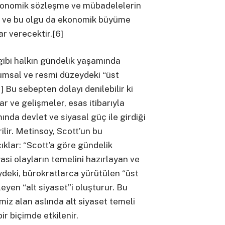
ekonomik sözleşme ve mübadelelerin
 ve bu olgu da ekonomik büyüme
ar verecektir.[6]
 gibi halkın gündelik yaşamında
rumsal ve resmi düzeydeki “üst
] Bu sebepten dolayı denilebilir ki
r ve gelişmeler, esas itibarıyla
nda devlet ve siyasal güç ile girdiği
ilir. Metinsoy, Scott’un bu
ıklar: “Scott’a göre gündelik
asi olayların temelini hazırlayan ve
deki, bürokratlarca yürütülen “üst
ileyen “alt siyaset”i oluşturur. Bu
iz alan aslında alt siyaset temeli
ir biçimde etkilenir.