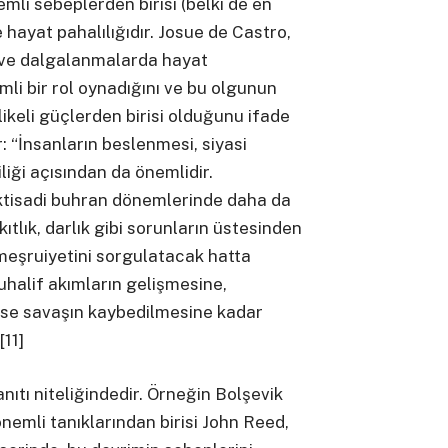
mli sebeplerden birisi (belki de en
 hayat pahalılığıdır. Josue de Castro,
m ve dalgalanmalarda hayat
emli bir rol oynadığını ve bu olgunun
ikeli güçlerden birisi olduğunu ifade
: “İnsanların beslenmesi, siyasi
liği açısından da önemlidir.
ktisadi buhran dönemlerinde daha da
ıtlık, darlık gibi sorunların üstesinden
 meşruiyetini sorgulatacak hatta
uhalif akımların gelişmesine,
ise savaşın kaybedilmesine kadar
[11]
anıtı niteliğindedir. Örneğin Bolşevik
nemli tanıklarından birisi John Reed,