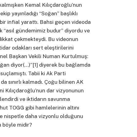
 kalmışken Kemal Kılıçdaroğlu’nun
kip yayınladığı “Soğan” başlıklı
bir infial yarattı. Bahsi geçen videoda
k “asıl gündemimiz budur” diyordu ve
 dikkat çekmekteydi. Bu videonun
dar odakları sert eleştirilerini
Genel Başkan Vekili Numan Kurtulmuş:
ğan diyor(…)”[1] diyerek bu bağlamda
 suçlamıştı. Tabii ki Ak Parti
da sınırlı kalmadı. Çoğu bilinen AK
ini Kılıçdaroğlu’nun dar vizyonunun
rlendirdi ve iktidarın savunma
hut TOGG gibi hamlelerinin altını
te nispetle daha vizyonlu olduğunu
n böyle midir?