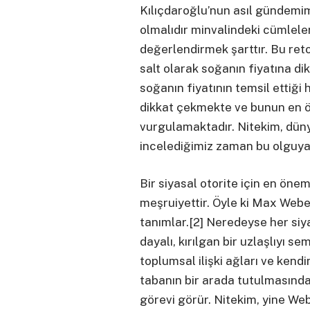
Kılıçdaroğlu’nun asıl gündemim
olmalıdır minvalindeki cümlele
değerlendirmek şarttır. Bu reto
salt olarak soğanın fiyatına di
soğanın fiyatının temsil ettiği
dikkat çekmekte ve bunun en 
vurgulamaktadır. Nitekim, dünya
incelediğimiz zaman bu olguy
Bir siyasal otorite için en önem
meşruiyettir. Öyle ki Max Weber
tanımlar.[2] Neredeyse her siy
dayalı, kırılgan bir uzlaşlıyı se
toplumsal ilişki ağları ve kend
tabanın bir arada tutulmasınd
görevi görür. Nitekim, yine Web