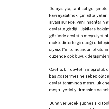
Dolayısıyla, tarihsel gelişmele
kavrayabilmek için altta yatan
siyasi sürece, yani insanların g
devletle girdiği ilişkilere bakı
gözünde devletin meşruiyetini 
muktedirlerle gireceği etkileş
siyaset”in temelinden etkilen
düzende çok büyük değişimleri 
Özetle, bir devletin meşruluk öz
baş göstermesine sebep olaca
devlet tanımında meşruluk önemli
meşruiyetini yitirmesine ne se
Buna verilecek şüphesiz ki to