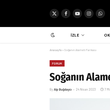
X
Facebook
YouTube
Instagram
What
(Twitter)
İZLE
O
Anasayfa
»
Soğanın Alameti Farikası
FORUM
Soğanın Alame
By
Alp Buğdaycı
24 Nisan 2023
7 M