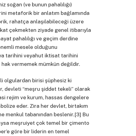
iz soğan (ve bunun pahalılığı)
rini metaforik bir anlatım bağlamında
rik, rahatça anlaşılabileceği üzere
kkat çekmekten ziyade genel itibarıyla
 hayat pahalılığı ve geçim derdine
önemli mesele olduğunu
 tarihini veyahut iktisat tarihini
a hak vermemek mümkün değildir.
li olgulardan birisi şüphesiz ki
, devleti “meşru şiddet tekeli” olarak
asi rejim ve kurum, hassas dengelere
mbolize eder. Zira her devlet, birtakım
ine menkul tabanından beslenir.[3] Bu
aysa meşruiyet çok temel bir çimento
er’e göre bir liderin en temel