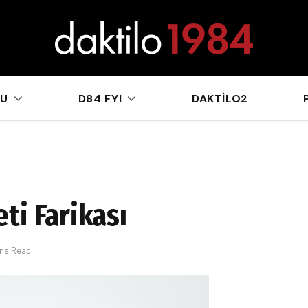
sApp
KU
D84 FYI
DAKTILO2
ti Farikası
ins Read