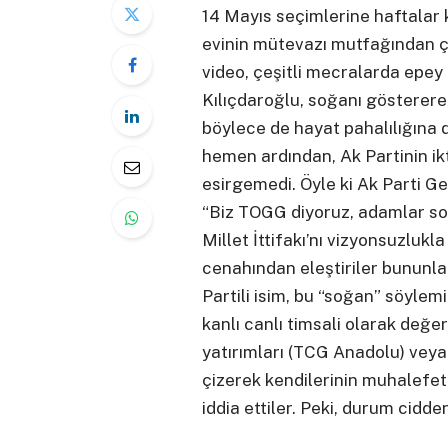
14 Mayıs seçimlerine haftalar
evinin mütevazı mutfağından çe
video, çeşitli mecralarda epey 
Kılıçdaroğlu, soğanı gösterere
böylece de hayat pahalılığına
hemen ardından, Ak Partinin ikti
esirgemedi. Öyle ki Ak Parti 
“Biz TOGG diyoruz, adamlar so
Millet İttifakı’nı vizyonsuzlukla
cenahından eleştiriler bununla 
Partili isim, bu “soğan” söylem
kanlı canlı timsali olarak değe
yatırımları (TCG Anadolu) veya
çizerek kendilerinin muhalefe
iddia ettiler. Peki, durum cidde