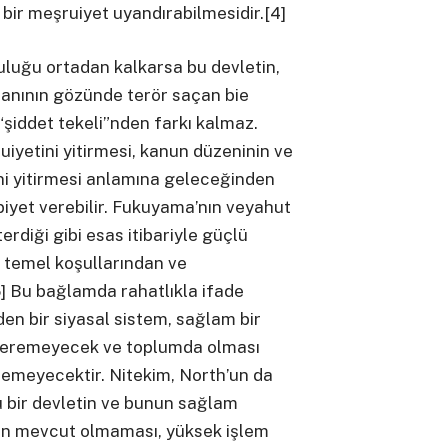
a bir meşruiyet uyandırabilmesidir.[4]
uluğu ortadan kalkarsa bu devletin,
banının gözünde terör saçan bie
“şiddet tekeli”nden farkı kalmaz.
yetini yitirmesi, kanun düzeninin ve
ni yitirmesi anlamına geleceğinden
iyet verebilir. Fukuyama’nın veyahut
rdiği gibi esas itibariyle güçlü
n temel koşullarından ve
5] Bu bağlamda rahatlıkla ifade
den bir siyasal sistem, sağlam bir
steremeyecek ve toplumda olması
demeyecektir. Nitekim, North’un da
u bir devletin ve bunun sağlam
ün mevcut olmaması, yüksek işlem