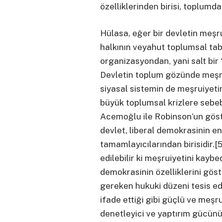
özelliklerinden birisi, toplumd
Hülasa, eğer bir devletin meşr
halkının veyahut toplumsal ta
organizasyondan, yani salt bir 
Devletin toplum gözünde meşrui
siyasal sistemin de meşruiyeti
büyük toplumsal krizlere sebeb
Acemoğlu ile Robinson’un göste
devlet, liberal demokrasinin e
tamamlayıcılarından birisidir.[
edilebilir ki meşruiyetini kaybe
demokrasinin özelliklerini gö
gereken hukuki düzeni tesis e
ifade ettiği gibi güçlü ve meşr
denetleyici ve yaptırım gücün