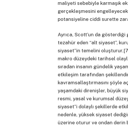
maliyeti sebebiyle karmaşık 
gerçekleşmesini engelleyecek
potansiyeline ciddi surette zar
Ayrıca, Scott’un da gösterdiği
tezahür eden “alt siyaset”, ku
siyaset”in temelini oluşturur.[7
makro düzeydeki tarihsel olayla
sıradan insanın gündelik yaşamı
etkileşim tarafından şekillendir
kavramsallaştırmasını şöyle aç
yaşamdaki direnişler, büyük siy
resmi, yasal ve kurumsal düzey
siyaset”i dolaylı şekillerde etk
nedenle, yüksek siyaset dediğim
üzerine oturur ve ondan derin b