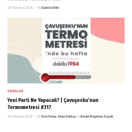
29 Temmuz 2026
By
Daktilo1984
VIDEOLAR
Yeni Parti Ne Yapacak? | Çavuşesku’nun
Termometresi #317
26 Temmuz 2026
By
Ekin Keleş
,
İlkan Dalkuç
ve
Burak Bilgehan Özpek