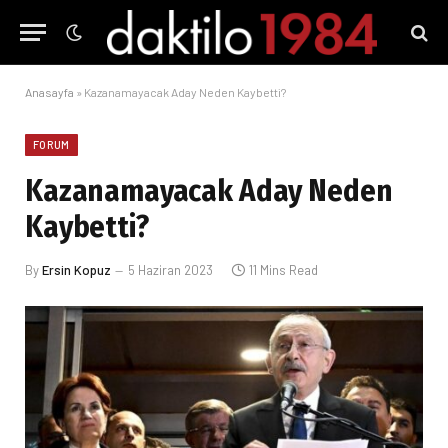
Anasayfa
»
Kazanamayacak Aday Neden Kaybetti?
FORUM
Kazanamayacak Aday Neden
Kaybetti?
By
Ersin Kopuz
5 Haziran 2023
11 Mins Read