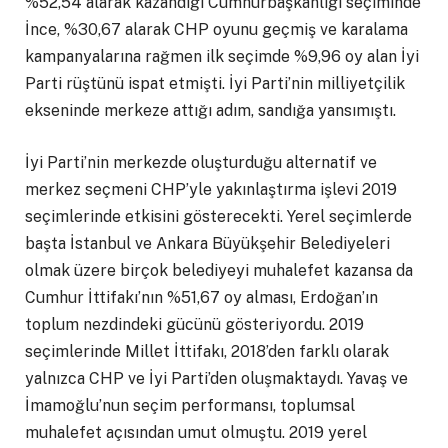
%52,54 alarak kazandığı Cumhurbaşkanlığı seçiminde
İnce, %30,67 alarak CHP oyunu geçmiş ve karalama
kampanyalarına rağmen ilk seçimde %9,96 oy alan İyi
Parti rüştünü ispat etmişti. İyi Parti’nin milliyetçilik
ekseninde merkeze attığı adım, sandığa yansımıştı.
İyi Parti’nin merkezde oluşturduğu alternatif ve
merkez seçmeni CHP’yle yakınlaştırma işlevi 2019
seçimlerinde etkisini gösterecekti. Yerel seçimlerde
başta İstanbul ve Ankara Büyükşehir Belediyeleri
olmak üzere birçok belediyeyi muhalefet kazansa da
Cumhur İttifakı’nın %51,67 oy alması, Erdoğan’ın
toplum nezdindeki gücünü gösteriyordu. 2019
seçimlerinde Millet İttifakı, 2018’den farklı olarak
yalnızca CHP ve İyi Parti’den oluşmaktaydı. Yavaş ve
İmamoğlu’nun seçim performansı, toplumsal
muhalefet açısından umut olmuştu. 2019 yerel