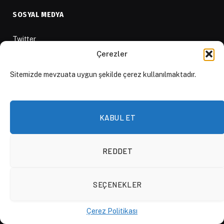
SOSYAL MEDYA
Twitter
Çerezler
Facebook
Instagram
Sitemizde mevzuata uygun şekilde çerez kullanılmaktadır.
Youtube
LinkedIn
KABUL ET
Apple Podcast
Spotify Podcast
REDDET
Whatsapp Kanalı
SEÇENEKLER
KURUMSAL
Çerez Politikası
Anasayfa