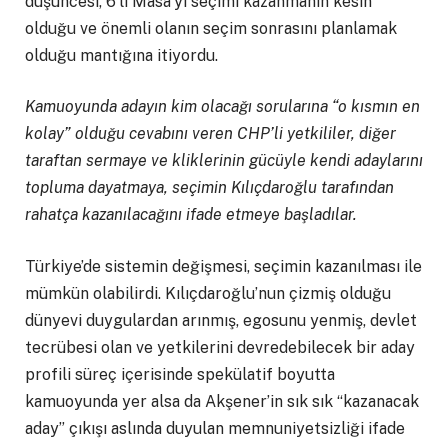
düşüncesi, 6’lı Masa’yı seçimi kazanmanın kesin
olduğu ve önemli olanın seçim sonrasını planlamak
olduğu mantığına itiyordu.
Kamuoyunda adayın kim olacağı sorularına “o kısmın en
kolay” olduğu cevabını veren CHP’li yetkililer, diğer
taraftan sermaye ve kliklerinin gücüyle kendi adaylarını
topluma dayatmaya, seçimin Kılıçdaroğlu tarafından
rahatça kazanılacağını ifade etmeye başladılar.
Türkiye’de sistemin değişmesi, seçimin kazanılması ile
mümkün olabilirdi. Kılıçdaroğlu’nun çizmiş olduğu
dünyevi duygulardan arınmış, egosunu yenmiş, devlet
tecrübesi olan ve yetkilerini devredebilecek bir aday
profili süreç içerisinde spekülatif boyutta
kamuoyunda yer alsa da Akşener’in sık sık “kazanacak
aday” çıkışı aslında duyulan memnuniyetsizliği ifade