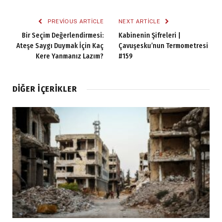
PREVIOUS ARTICLE
NEXT ARTICLE
Bir Seçim Değerlendirmesi:
Kabinenin Şifreleri |
Ateşe Saygı Duymak İçin Kaç
Çavuşesku’nun Termometresi
Kere Yanmanız Lazım?
#159
DIĞER İÇERIKLER