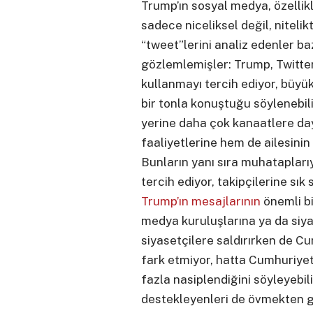
Trump’ın sosyal medya, özellikl
sadece niceliksel değil, niteli
“tweet”lerini analiz edenler baz
gözlemlemişler: Trump, Twitter
kullanmayı tercih ediyor, büyük 
bir tonla konuştuğu söylenebili
yerine daha çok kanaatlere d
faaliyetlerine hem de ailesinin 
Bunların yanı sıra muhataplarıy
tercih ediyor, takipçilerine sık 
Trump’ın mesajlarının
önemli bi
medya kuruluşlarına ya da siyase
siyasetçilere saldırırken de 
fark etmiyor, hatta Cumhuriyet
fazla nasiplendiğini söyleyebili
destekleyenleri de övmekten ge