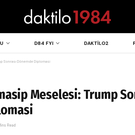
sApp
KU
D84 FYI
DAKTILO2
ump Sonrası Dönemde Diplomasi
ünasip Meselesi: Trump So
lomasi
Mins Read