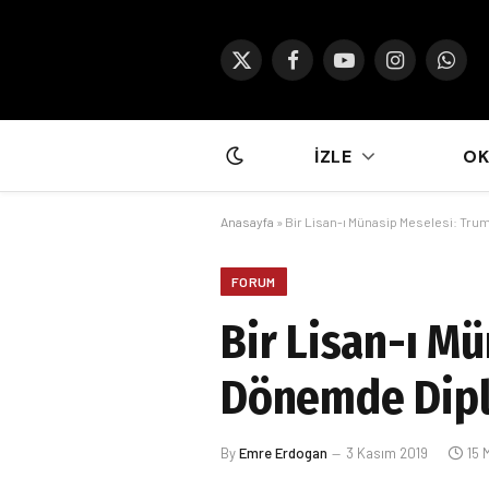
X
Facebook
YouTube
Instagram
What
(Twitter)
İZLE
O
Anasayfa
»
Bir Lisan-ı Münasip Meselesi: Tr
FORUM
Bir Lisan-ı M
Dönemde Dip
By
Emre Erdogan
3 Kasım 2019
15 