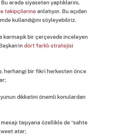
 Bu arada siyaseten yaptıklarını,
de takipçilerine
anlatıyor. Bu açıdan
imde kullandığını söyleyebiliriz.
ha karmaşık bir çerçevede inceleyen
 Başkan’ın
dört farklı stratejis
i
, herhangi bir fikri herkesten önce
ar;
yunun dikkatini önemli konulardan
 mesajı taşıyana özellikle de “sahte
tweet atar;