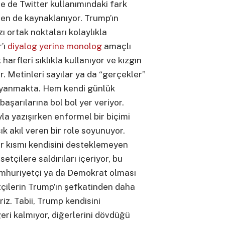
e de Twitter kullanımındaki fark
kten de kaynaklanıyor. Trump’ın
ı ortak noktaları kolaylıkla
’ı
diyalog yerine monolog
amaçlı
harfleri sıklıkla kullanıyor ve kızgın
r. Metinleri sayılar ya da “gerçekler”
ayanmakta. Hem kendi günlük
başarılarına bol bol yer veriyor.
la yazışırken enformel bir biçimi
sık akıl veren bir role soyunuyor.
r kısmı kendisini desteklemeyen
tçilere saldırıları içeriyor, bu
Cumhuriyetçi ya da Demokrat olması
çilerin Trump’ın şefkatinden daha
riz. Tabii, Trump kendisini
ri kalmıyor, diğerlerini dövdüğü