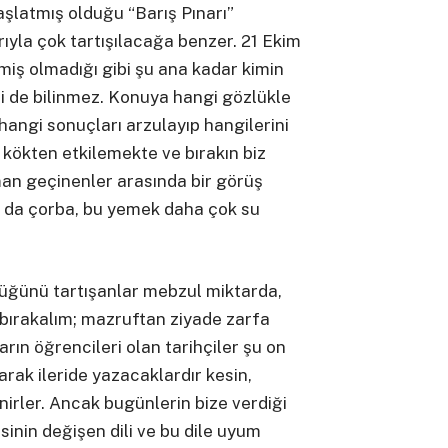
aşlatmış olduğu “Barış Pınarı”
ıyla çok tartışılacağa benzer. 21 Ekim
miş olmadığı gibi şu ana kadar kimin
ği de bilinmez. Konuya hangi gözlükle
hangi sonuçları arzulayıp hangilerini
e kökten etkilemekte ve bırakın biz
man geçinenler arasında bir görüş
 ya da çorba, bu yemek daha çok su
düğünü tartışanlar mebzul miktarda,
 bırakalım; mazruftan ziyade zarfa
arın öğrencileri olan tarihçiler şu on
arak ileride yazacaklardır kesin,
irler. Ancak bugünlerin bize verdiği
sinin değişen dili ve bu dile uyum