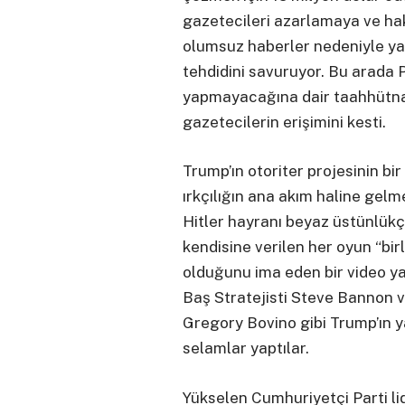
gazetecileri azarlamaya ve h
olumsuz haberler nedeniyle yayı
tehdidini savuruyor. Bu arada P
yapmayacağına dair taahhütn
gazetecilerin erişimini kesti.
Trump’ın otoriter projesinin bir
ırkçılığın ana akım haline gel
Hitler hayranı beyaz üstünlükç
kendisine verilen her oyun “birl
olduğunu ima eden bir video ya
Baş Stratejisti Steve Bannon ve
Gregory Bovino gibi Trump’ın 
selamlar yaptılar.
Yükselen Cumhuriyetçi Parti lide