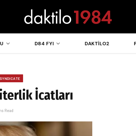
sApp
KU
D84 FYI
DAKTILO2
SYNDICATE
terlik İcatları
ins Read