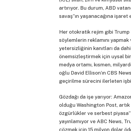
artırıyor. Bu durum, ABD vatand
savaş”ın yaşanacağına işaret e
Her otokratik rejim gibi Trump
söylemlerin reklamını yapmak 
yetersizliğinin kanıtları da da
önemsizleştirmek için uysal bi
medya ortamı, kısmen, milyarde
oğlu David Ellison’ın CBS News’
geçirilme sürecini ilerleten işbi
Gözdağı da işe yarıyor: Amazo
olduğu Washington Post, artık 
özgürlükler ve serbest piyasa”
yayınlamıyor ve ABC News, Trum
çözmek için 15 milyon dolar öd