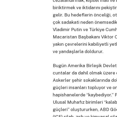
cezalandırmak, kişisel mali ve
biriktirmek ve iktidarını pekişt
gelir. Bu hedeflerin önceliği, 
çok sadakati neden önemsedikl
Vladimir Putin ve Türkiye Cu
Macaristan Başbakanı Viktor O
yakın çevrelerini kabiliyetli yet
ve yandaşlarla doldurur.
Bugün Amerika Birleşik Devletl
cuntalar da dahil olmak üzere ot
Askerler şehir sokaklarında do
güçleri insanları topluyor ve onl
hapishanelerde “kaybediyor.” P
Ulusal Muhafız birimleri “kalab
güçleri” oluştururken, ABD 
(ICE) silah, zırh ve kimyasal si