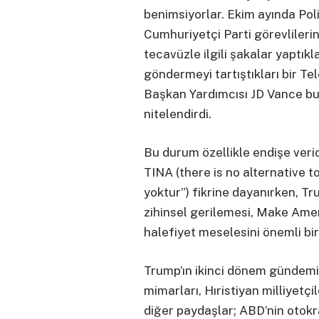
benimsiyorlar. Ekim ayında Poli
Cumhuriyetçi Parti görevlilerin
tecavüzle ilgili şakalar yaptıkl
göndermeyi tartıştıkları bir Te
Başkan Yardımcısı JD Vance bu
nitelendirdi.
Bu durum özellikle endişe verici
TINA (there is no alternative to
yoktur”) fikrine dayanırken, Trum
zihinsel gerilemesi, Make Ame
halefiyet meselesini önemli bir
Trump’ın ikinci dönem gündemi
mimarları, Hıristiyan milliyetçi
diğer paydaşlar; ABD’nin otokr