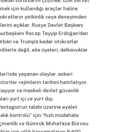
 hukuki sorunlarını çözmek, özel servet
irmek için kullandığı araçlar haline
otokratların yetkinlik veya deneyimden
erini açıklar. Rusya Devlet Başkanı
mhurbaşkanı Recep Tayyip Erdoğan’dan
rbán ve Trump’a kadar otokratlar
kililerle değil, aile üyeleri, dalkavuklar
eri’nde yaşanan olaylar, askeri
oriter rejimlerin tarihini hatırlatıyor.
laşıyor ve maskeli devlet güvenlik
arı yurt içi ve yurt dışı
entagon’un talebi üzerine eyalet
alık kontrolü” için “hızlı müdahale
Göçmenlik ve Gümrük Muhafaza Bürosu
lahlar için yıllık harcamalarını %600