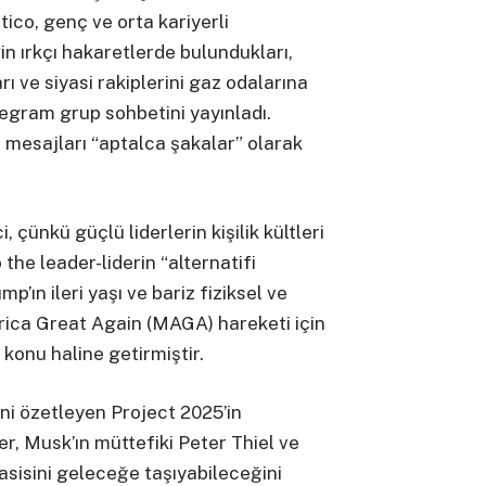
tico, genç ve orta kariyerli
in ırkçı hakaretlerde bulundukları,
arı ve siyasi rakiplerini gaz odalarına
legram grup sohbetini yayınladı.
 mesajları “aptalca şakalar” olarak
, çünkü güçlü liderlerin kişilik kültleri
 the leader-liderin “alternatifi
p’ın ileri yaşı ve bariz fiziksel ve
rica Great Again (MAGA) hareketi için
 konu haline getirmiştir.
ni özetleyen Project 2025’in
ler, Musk’ın müttefiki Peter Thiel ve
asisini geleceğe taşıyabileceğini