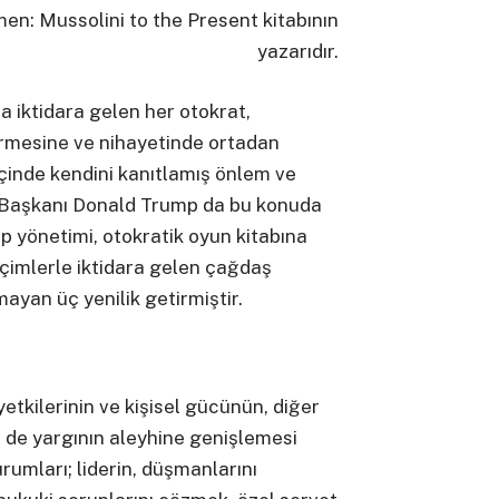
n: Mussolini to the Present kitabının
yazarıdır.
 iktidara gelen her otokrat,
irmesine ve nihayetinde ortadan
içinde kendini kanıtlamış önlem ve
 Başkanı Donald Trump da bu konuda
mp yönetimi, otokratik oyun kitabına
çimlerle iktidara gelen çağdaş
ayan üç yenilik getirmiştir.
yetkilerinin ve kişisel gücünün, diğer
e de yargının aleyhine genişlemesi
urumları; liderin, düşmanlarını