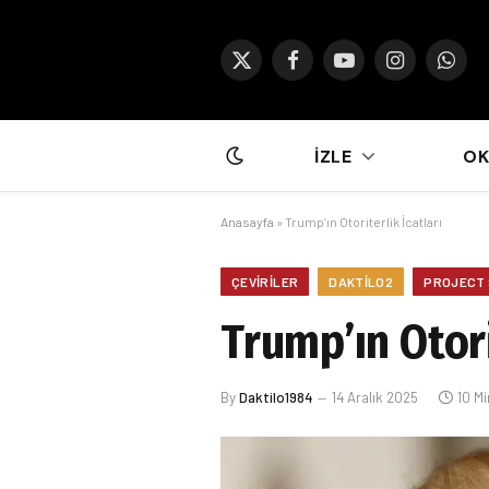
X
Facebook
YouTube
Instagram
What
(Twitter)
İZLE
O
Anasayfa
»
Trump’ın Otoriterlik İcatları
ÇEVIRILER
DAKTILO2
PROJECT 
Trump’ın Otori
By
Daktilo1984
14 Aralık 2025
10 M