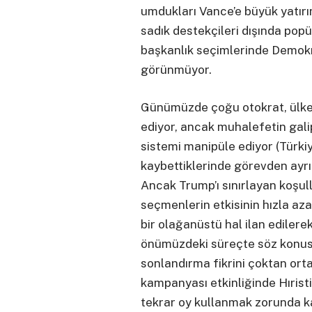
umdukları Vance’e büyük yatır
sadık destekçileri dışında popü
başkanlık seçimlerinde Demokr
görünmüyor.
Günümüzde çoğu otokrat, ülke
ediyor, ancak muhalefetin gali
sistemi manipüle ediyor (Türki
kaybettiklerinde görevden ayrı
Ancak Trump’ı sınırlayan koşul
seçmenlerin etkisinin hızla az
bir olağanüstü hal ilan edilere
önümüzdeki süreçte söz konusu 
sonlandırma fikrini çoktan ort
kampanyası etkinliğinde Hıristi
tekrar oy kullanmak zorunda ka