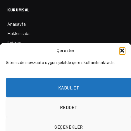
KURUMSAL
Anasayfa
Hakkımızda
İletişim
Çerezler
Yazarlar
D84 Yayınları
Sitemizde mevzuata uygun şekilde çerez kullanılmaktadır.
İçerik Sağlayıcılar
Yayın İlkeleri ve Yazım Kuralları
KABUL ET
REDDET
© 2026 DAKTİLO1984
SEÇENEKLER
KVKK Politikası
Çerez Politikası
Aydınlatma Metni