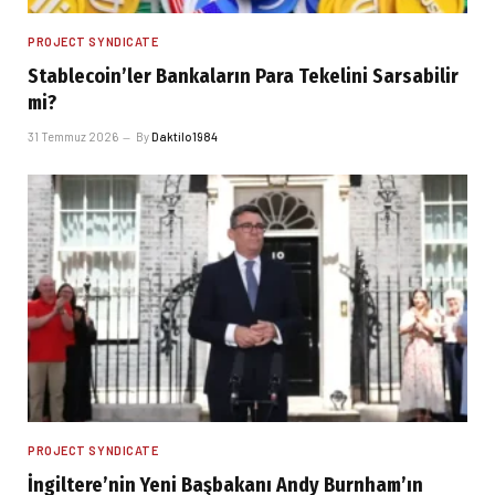
PROJECT SYNDICATE
Stablecoin’ler Bankaların Para Tekelini Sarsabilir
mi?
31 Temmuz 2026
By
Daktilo1984
PROJECT SYNDICATE
İngiltere’nin Yeni Başbakanı Andy Burnham’ın