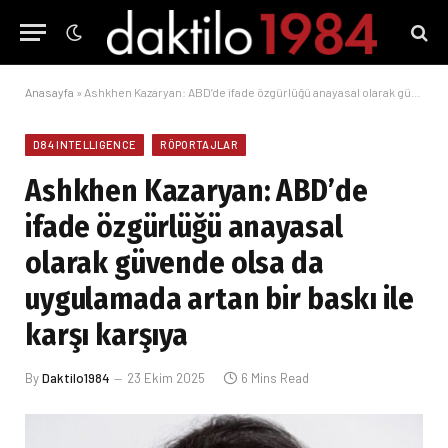
Anasayfa
»
Ashkhen Kazaryan: ABD’de ifade özgürlüğü anayasal olarak güvende olsa da uygulamada artan bir baskı ile karşı karşıya
D84 INTELLIGENCE
RÖPORTAJLAR
Ashkhen Kazaryan: ABD’de
ifade özgürlüğü anayasal
olarak güvende olsa da
uygulamada artan bir baskı ile
karşı karşıya
By
Daktilo1984
23 Ekim 2025
6 Mins Read