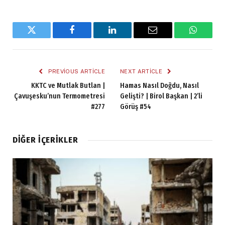
Twitter
Facebook
LinkedIn
Email
WhatsA
PREVIOUS ARTICLE
NEXT ARTICLE
KKTC ve Mutlak Butlan |
Hamas Nasıl Doğdu, Nasıl
Çavuşesku’nun Termometresi
Gelişti? | Birol Başkan | 2’li
#277
Görüş #54
DIĞER İÇERIKLER