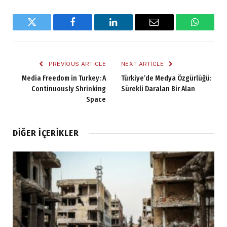
Twitter
Facebook
LinkedIn
Email
WhatsA
PREVIOUS ARTICLE
NEXT ARTICLE
Media Freedom in Turkey: A
Türkiye’de Medya Özgürlüğü:
Continuously Shrinking
Sürekli Daralan Bir Alan
Space
DIĞER İÇERIKLER