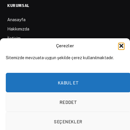
KURUMSAL
Anasayfa
Hakkımızda
İletişim
Çerezler
Yazarlar
D84 Yayınları
Sitemizde mevzuata uygun şekilde çerez kullanılmaktadır.
İçerik Sağlayıcılar
Yayın İlkeleri ve Yazım Kuralları
KABUL ET
REDDET
© 2026 DAKTİLO1984
SEÇENEKLER
KVKK Politikası
Çerez Politikası
Aydınlatma Metni