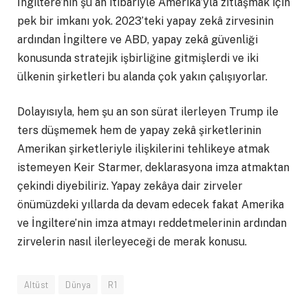
İngiltere’nin şu an itibariyle Amerika’yla zıtlaşmak için
pek bir imkanı yok. 2023’teki yapay zekâ zirvesinin
ardından İngiltere ve ABD, yapay zekâ güvenliği
konusunda stratejik işbirliğine gitmişlerdi ve iki
ülkenin şirketleri bu alanda çok yakın çalışıyorlar.
Dolayısıyla, hem şu an son sürat ilerleyen Trump ile
ters düşmemek hem de yapay zekâ şirketlerinin
Amerikan şirketleriyle ilişkilerini tehlikeye atmak
istemeyen Keir Starmer, deklarasyona imza atmaktan
çekindi diyebiliriz. Yapay zekâya dair zirveler
önümüzdeki yıllarda da devam edecek fakat Amerika
ve İngiltere’nin imza atmayı reddetmelerinin ardından
zirvelerin nasıl ilerleyeceği de merak konusu.
Altüst
Dünya
R1