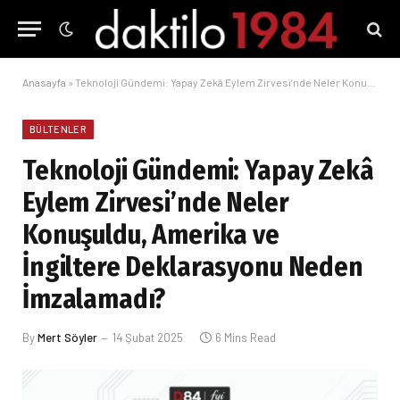
Anasayfa
»
Teknoloji Gündemi: Yapay Zekâ Eylem Zirvesi’nde Neler Konuşuldu, Amerika ve İngiltere Deklarasyonu Neden İmzalamadı?
BÜLTENLER
Teknoloji Gündemi: Yapay Zekâ
Eylem Zirvesi’nde Neler
Konuşuldu, Amerika ve
İngiltere Deklarasyonu Neden
İmzalamadı?
By
Mert Söyler
14 Şubat 2025
6 Mins Read