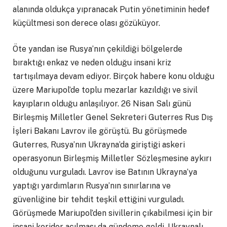
alanında oldukça yıpranacak Putin yönetiminin hedef
küçültmesi son derece olası gözüküyor.
Öte yandan ise Rusya’nın çekildiği bölgelerde
bıraktığı enkaz ve neden olduğu insani kriz
tartışılmaya devam ediyor. Birçok habere konu olduğu
üzere Mariupol’de toplu mezarlar kazıldığı ve sivil
kayıpların olduğu anlaşılıyor. 26 Nisan Salı günü
Birleşmiş Milletler Genel Sekreteri Guterres Rus Dış
İşleri Bakanı Lavrov ile görüştü. Bu görüşmede
Guterres, Rusya’nın Ukrayna’da giriştiği askeri
operasyonun Birleşmiş Milletler Sözleşmesine aykırı
olduğunu vurguladı. Lavrov ise Batının Ukrayna’ya
yaptığı yardımların Rusya’nın sınırlarına ve
güvenliğine bir tehdit teşkil ettiğini vurguladı.
Görüşmede Mariupol’den sivillerin çıkabilmesi için bir
insani koridor açılması da gündeme geldi. Ukraynalı