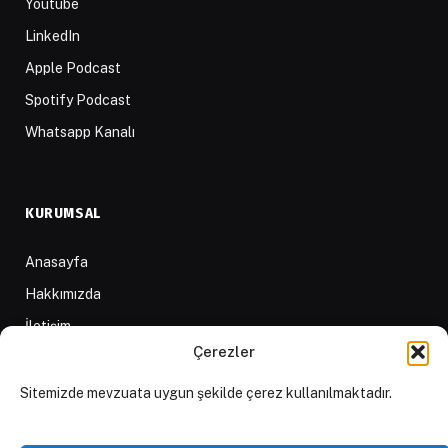
Youtube
LinkedIn
Apple Podcast
Spotify Podcast
Whatsapp Kanalı
KURUMSAL
Anasayfa
Hakkımızda
İletişim
Çerezler
Yazarlar
D84 Yayınları
Sitemizde mevzuata uygun şekilde çerez kullanılmaktadır.
İçerik Sağlayıcılar