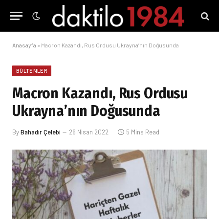
Anasayfa
»
Macron Kazandı, Rus Ordusu Ukrayna’nın Doğusunda
BÜLTENLER
Macron Kazandı, Rus Ordusu
Ukrayna’nın Doğusunda
By
Bahadır Çelebi
26 Nisan 2022
5 Mins Read