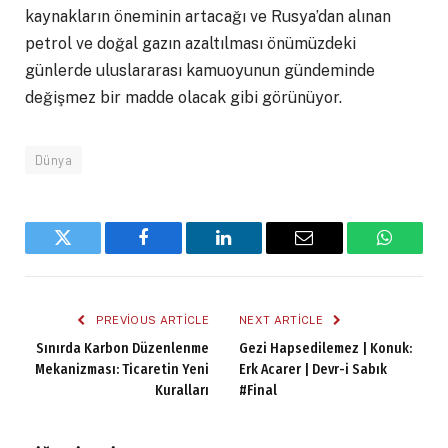
kaynakların öneminin artacağı ve Rusya’dan alınan
petrol ve doğal gazın azaltılması önümüzdeki
günlerde uluslararası kamuoyunun gündeminde
değişmez bir madde olacak gibi görünüyor.
Dünya
Twitter
Facebook
LinkedIn
Email
WhatsA
PREVIOUS ARTICLE
NEXT ARTICLE
Sınırda Karbon Düzenlenme
Gezi Hapsedilemez | Konuk:
Mekanizması: Ticaretin Yeni
Erk Acarer | Devr-i Sabık
Kuralları
#Final