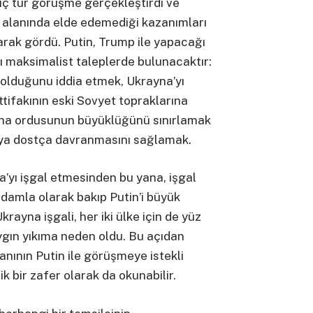
üç tur görüşme gerçekleştirdi ve
ş alanında elde edemediği kazanımları
larak gördü. Putin, Trump ile yapacağı
 maksimalist taleplerde bulunacaktır:
 olduğunu iddia etmek, Ukrayna’yı
ifakının eski Sovyet topraklarına
yna ordusunun büyüklüğünü sınırlamak
ya dostça davranmasını sağlamak.
a’yı işgal etmesinden bu yana, işgal
damla olarak bakıp Putin’i büyük
ayna işgali, her iki ülke için de yüz
ygın yıkıma neden oldu. Bu açıdan
anının Putin ile görüşmeye istekli
k bir zafer olarak da okunabilir.