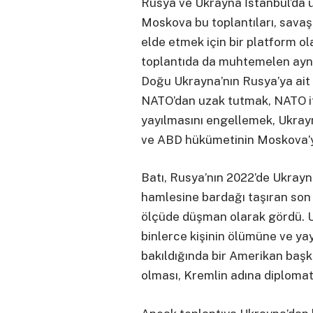
Rusya ve Ukrayna İstanbul’da 
Moskova bu toplantıları, sava
elde etmek için bir platform o
toplantıda da muhtemelen aynı
Doğu Ukrayna’nın Rusya’ya ait
NATO’dan uzak tutmak, NATO itt
yayılmasını engellemek, Ukra
ve ABD hükümetinin Moskova’
Batı, Rusya’nın 2022’de Ukrayn
hamlesine bardağı taşıran son 
ölçüde düşman olarak gördü. Ukr
binlerce kişinin ölümüne ve ya
bakıldığında bir Amerikan başk
olması, Kremlin adına diplomati