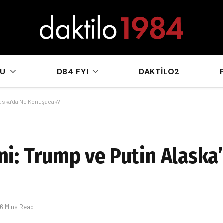
sApp
KU
D84 FYI
DAKTILO2
aska’da Ne Konuşacak?
: Trump ve Putin Alaska
6 Mins Read