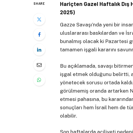
Hariçten Gazel Haftalık Dış 
SHARE
2025)
Gazze Savaşı’nda yeni bir insa
uluslararası baskılardan ve İs
bunalmış olacak ki Pazartesi g
tamamen işgali kararını savunm
Bu açıklamada, savaşı bitirme
işgal etmek olduğunu belirtti,
yönetecek sorusu ortada kaldı. 
görülmemiş oranda artarken N
etmesi pahasına, bu kararında
sonuçları hem İsrail hem de tü
olabilir.
Son haftalarda aciliyeti neden