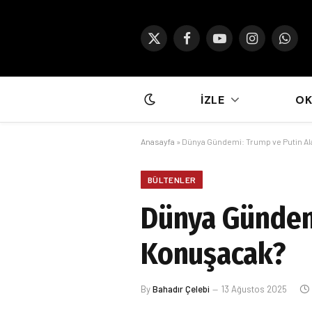
X
Facebook
YouTube
Instagram
What
(Twitter)
İZLE
O
Anasayfa
»
Dünya Gündemi: Trump ve Putin Al
BÜLTENLER
Dünya Gündemi
Konuşacak?
By
Bahadır Çelebi
13 Ağustos 2025