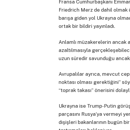
Fransa Cumhurbaşkanı Emman
Friedrich Merz de dahil olmak ü
barışa giden yol Ukrayna olmad
ortak bir bildiri yayınladı.
Anlamlı müzakerelerin ancak a
azaltılmasıyla gerçekleşebilec
uzun süredir savunduğu ancak R
Avrupalılar ayrıca, mevcut cep
noktası olması gerektiğini” söy
“toprak takası” önerisini dolayl
Ukrayna ise Trump-Putin görüş
parçasını Rusya’ya vermeyi yen
dışişleri bakanlarının bugün bi