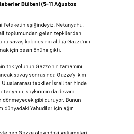
Haberler Bülteni (5-11 Ağustos
ni felaketin eşiğindeyiz. Netanyahu,
rail toplumundan gelen tepkilerden
ünü savaş kabinesinin aldığı Gazze’nin
ak için basın önüne çıktı.
nin tek yolunun Gazze’nin tamamını
 ancak savaş sonrasında Gazze’yi kim
Uluslararası tepkiler İsrail tarihinde
etanyahu, soykırımın da devam
n dönmeyecek gibi duruyor. Bunun
m dünyadaki Yahudiler için ağır
iyle hep Gazze olayındaki gelişmeleri