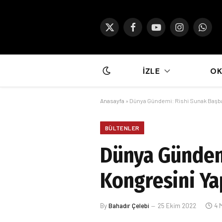
X
Facebook
YouTube
Instagram
What
(Twitter)
İZLE
O
Anasayfa
»
Dünya Gündemi: Rishi Sunak Başbak
BÜLTENLER
Dünya Gündemi
Kongresini Ya
By
Bahadır Çelebi
25 Ekim 2022
4 