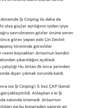
n dönemde Şi Cinping ile daha da
i olsa güçler ayrılığının iyiden iyiye
doğru savrulmasını gözler önüne seren
n önce görev yapan eski Çin Devlet
apanış töreninde görevliler
’in resmi kaynakları Jintao’nun kendini
londan çıkarıldığını açıkladı.
 çalıştığı Hu Jintao ilk önce yerinden
ında dışarı çıkmak zorunda kaldı.
onra ise Şi Cinping’i 3. kez ÇKP Genel
erçekleştirildi. Anlaşılan o ki Şi
nda salonda istemedi. Jintao’nun
ntüleri ise bu kongreden sanırım en