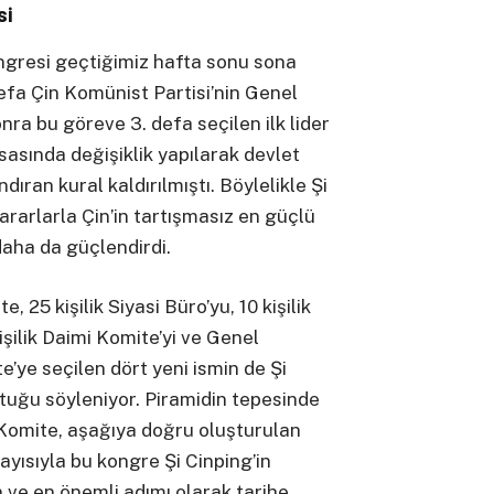
si
ongresi geçtiğimiz hafta sonu sona
defa Çin Komünist Partisi’nin Genel
nra bu göreve 3. defa seçilen ilk lider
sasında değişiklik yapılarak devlet
dıran kural kaldırılmıştı. Böylelikle Şi
ararlarla Çin’in tartışmasız en güçlü
aha da güçlendirdi.
25 kişilik Siyasi Büro’yu, 10 kişilik
şilik Daimi Komite’yi ve Genel
e’ye seçilen dört yeni ismin de Şi
ştuğu söyleniyor. Piramidin tepesinde
 Komite, aşağıya doğru oluşturulan
layısıyla bu kongre Şi Cinping’in
n ve en önemli adımı olarak tarihe