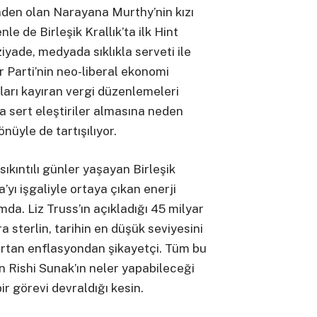
inden olan Narayana Murthy’nin kızı
le de Birleşik Krallık’ta ilk Hint
yade, medyada sıklıkla serveti ile
Parti’nin neo-liberal ekonomi
ıfları kayıran vergi düzenlemeleri
sert eleştiriler almasına neden
nüyle de tartışılıyor.
ıkıntılı günler yaşayan Birleşik
a’yı işgaliyle ortaya çıkan enerji
mda. Liz Truss’ın açıkladığı 45 milyar
a sterlin, tarihin en düşük seviyesini
 artan enflasyondan şikayetçi. Tüm bu
n Rishi Sunak’ın neler yapabileceği
r görevi devraldığı kesin.