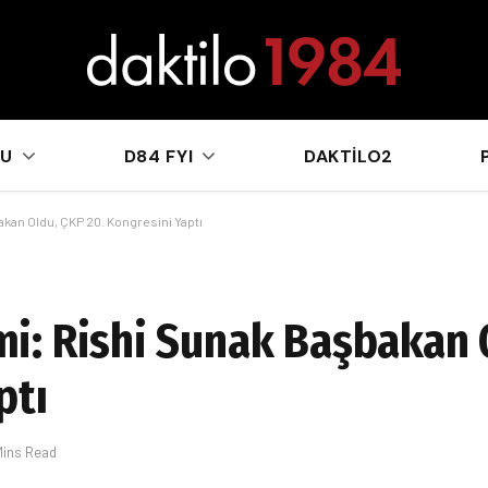
sApp
KU
D84 FYI
DAKTILO2
an Oldu, ÇKP 20. Kongresini Yaptı
: Rishi Sunak Başbakan O
ptı
Mins Read