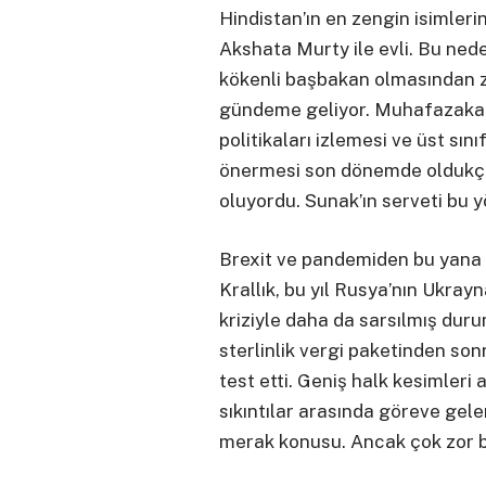
Hindistan’ın en zengin isimler
Akshata Murty ile evli. Bu neden
kökenli başbakan olmasından zi
gündeme geliyor. Muhafazakar 
politikaları izlemesi ve üst sın
önermesi son dönemde oldukça 
oluyordu. Sunak’ın serveti bu yö
Brexit ve pandemiden bu yana s
Krallık, bu yıl Rusya’nın Ukrayn
kriziyle daha da sarsılmış duru
sterlinlik vergi paketinden sonr
test etti. Geniş halk kesimleri
sıkıntılar arasında göreve gele
merak konusu. Ancak çok zor bi