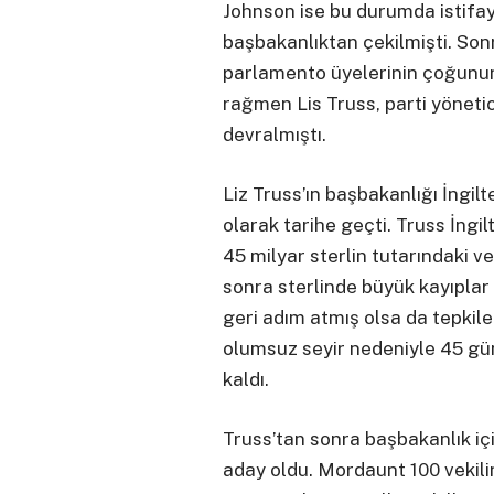
Johnson ise bu durumda istifay
başbakanlıktan çekilmişti. So
parlamento üyelerinin çoğunun
rağmen Lis Truss, parti yönetic
devralmıştı.
Liz Truss’ın başbakanlığı İngil
olarak tarihe geçti. Truss İngi
45 milyar sterlin tutarındaki v
sonra sterlinde büyük kayıpla
geri adım atmış olsa da tepkil
olumsuz seyir nedeniyle 45 gü
kaldı.
Truss’tan sonra başbakanlık i
aday oldu. Mordaunt 100 vekil