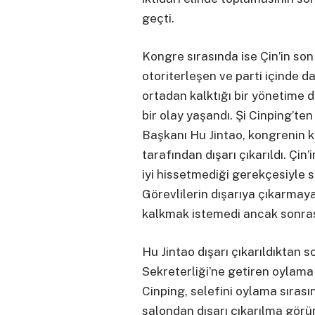
geçti.
Kongre sırasında ise Çin’in so
otoriterleşen ve parti içinde dah
ortadan kalktığı bir yönetime 
bir olay yaşandı. Şi Cinping’te
Başkanı Hu Jintao, kongrenin k
tarafından dışarı çıkarıldı. Çin
iyi hissetmediği gerekçesiyle sa
Görevlilerin dışarıya çıkarmaya
kalkmak istemedi ancak sonras
Hu Jintao dışarı çıkarıldıktan s
Sekreterliği’ne getiren oylama g
Cinping, selefini oylama sırası
salondan dışarı çıkarılma görü