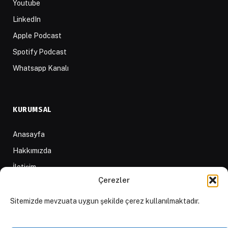
Youtube
LinkedIn
Apple Podcast
Spotify Podcast
Whatsapp Kanalı
KURUMSAL
Anasayfa
Hakkımızda
İletişim
Çerezler
Yazarlar
D84 Yayınları
Sitemizde mevzuata uygun şekilde çerez kullanılmaktadır.
İçerik Sağlayıcılar