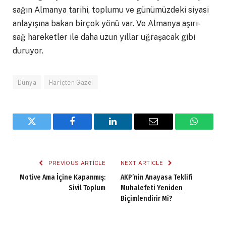
sağın Almanya tarihi, toplumu ve günümüzdeki siyasi
anlayışına bakan birçok yönü var. Ve Almanya aşırı-
sağ hareketler ile daha uzun yıllar uğraşacak gibi
duruyor.
Dünya
Hariçten Gazel
Twitter
Facebook
LinkedIn
Email
WhatsA
PREVIOUS ARTICLE
NEXT ARTICLE
Motive Ama İçine Kapanmış:
AKP’nin Anayasa Teklifi
Sivil Toplum
Muhalefeti Yeniden
Biçimlendirir Mi?