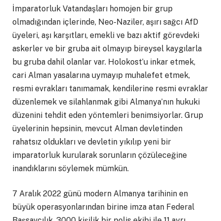
İmparatorluk Vatandaşları homojen bir grup
olmadığından içlerinde, Neo-Naziler, aşırı sağcı AfD
üyeleri, aşı karşıtları, emekli ve bazı aktif görevdeki
askerler ve bir gruba ait olmayıp bireysel kaygılarla
bu gruba dahil olanlar var. Holokost’u inkar etmek,
cari Alman yasalarına uymayıp muhalefet etmek,
resmi evrakları tanımamak, kendilerine resmi evraklar
düzenlemek ve silahlanmak gibi Almanya’nın hukuki
düzenini tehdit eden yöntemleri benimsiyorlar. Grup
üyelerinin hepsinin, mevcut Alman devletinden
rahatsız oldukları ve devletin yıkılıp yeni bir
imparatorluk kurularak sorunların çözüleceğine
inandıklarını söylemek mümkün.
7 Aralık 2022 günü modern Almanya tarihinin en
büyük operasyonlarından birine imza atan Federal
Başsavcılık, 3000 kişilik bir polis ekibi ile 11 ayrı