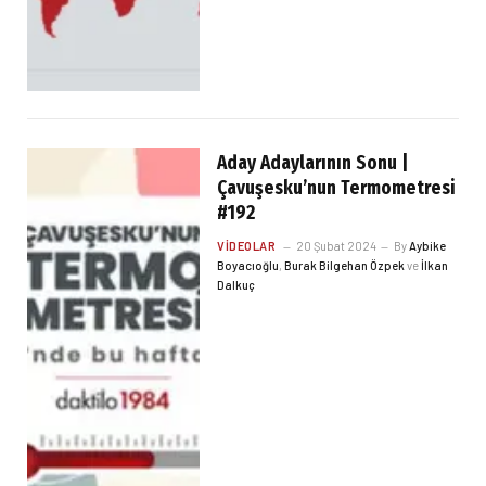
Aday Adaylarının Sonu |
Çavuşesku’nun Termometresi
#192
VIDEOLAR
20 Şubat 2024
By
Aybike
Boyacıoğlu
,
Burak Bilgehan Özpek
ve
İlkan
Dalkuç