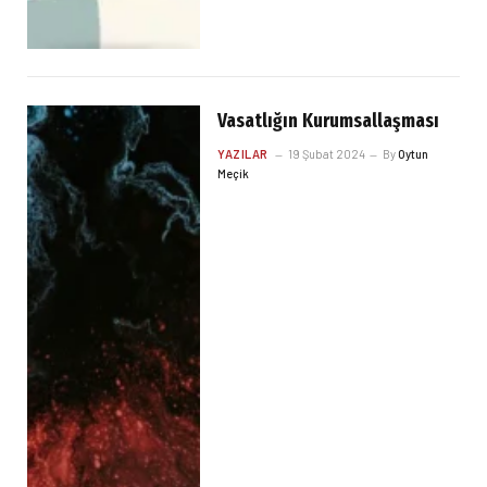
Vasatlığın Kurumsallaşması
YAZILAR
19 Şubat 2024
By
Oytun
Meçik