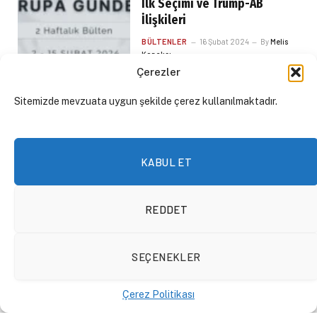
İlk Seçimi ve Trump-AB
İlişkileri
BÜLTENLER
16 Şubat 2024
By
Melis
Konakçı
Çerezler
Sitemizde mevzuata uygun şekilde çerez kullanılmaktadır.
KABUL ET
REDDET
SEÇENEKLER
Kaygılarımı Nasıl Aşarım? |
SenSensizsin #7
Çerez Politikası
PODCAST
16 Şubat 2024
By
Ahmet
Can