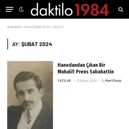
Anasayfa
»
Arşiv Şubat 2024
»
Sayfa 2
AY:
ŞUBAT 2024
Hanedandan Çıkan Bir
Muhalif: Prens Sabahattin
YAZILAR
21 Şubat 2024
By
Mert Elmas