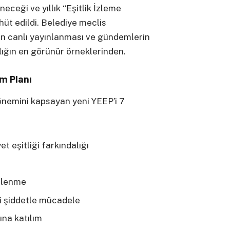
neceği ve yıllık “Eşitlik İzleme
üt edildi. Belediye meclis
an canlı yayınlanması ve gündemlerin
lığın en görünür örneklerinden.
em Planı
önemini kapsayan yeni YEEP’i 7
t eşitliği farkındalığı
çlenme
i şiddetle mücadele
na katılım