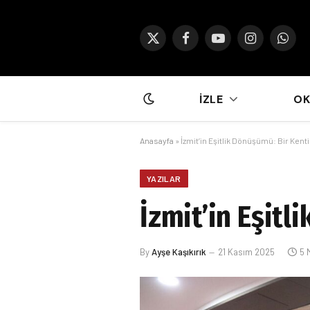
X
Facebook
YouTube
Instagram
What
(Twitter)
İZLE
O
Anasayfa
»
İzmit’in Eşitlik Dönüşümü: Bir Kent
YAZILAR
İzmit’in Eşitl
By
Ayşe Kaşıkırık
21 Kasım 2025
5 