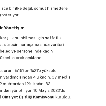
nızca bir ilke değil, somut hizmetlere
gösteriyor.
Bir Yönetişim
karşılık bulabilmesi için şeffaflık
i, sürecin her aşamasında verileri
 belediye personelinde kadın
 düzenli olarak açıklandı.
el oranı %15’ten %21’e yükseldi.
n yardımcısından 4’ü kadın, 37 meclis
2 muhtardan 12’si kadın. 32
ından yönetiliyor. 10 Mayıs 2022’de
 Cinsiyet Eşitliği Komisyonu
kuruldu.