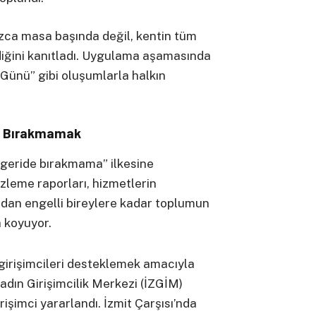
nızca masa başında değil, kentin tüm
ndiğini kanıtladı. Uygulama aşamasında
 Günü” gibi oluşumlarla halkın
de Bırakmamak
yi geride bırakmama” ilkesine
 izleme raporları, hizmetlerin
rdan engelli bireylere kadar toplumun
a koyuyor.
girişimcileri desteklemek amacıyla
adın Girişimcilik Merkezi (İZGİM)
rişimci yararlandı. İzmit Çarşısı’nda