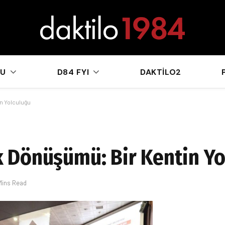
sApp
KU
D84 FYI
DAKTILO2
in Yolculuğu
ik Dönüşümü: Bir Kentin Y
Mins Read