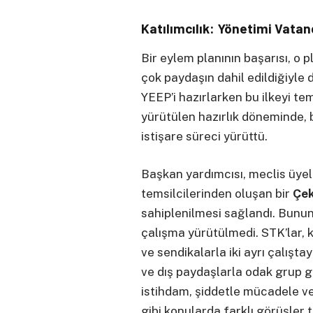
Katılımcılık: Yönetimi Vata
Bir eylem planının başarısı, o 
çok paydaşın dahil edildiğiyle d
YEEP’i hazırlarken bu ilkeyi t
yürütülen hazırlık döneminde, b
istişare süreci yürüttü.
Başkan yardımcısı, meclis üyel
temsilcilerinden oluşan bir
Çek
sahiplenilmesi sağlandı. Bununl
çalışma yürütülmedi. STK’lar, 
ve sendikalarla iki ayrı çalışt
ve dış paydaşlarla odak grup gö
istihdam, şiddetle mücadele v
gibi konularda farklı görüşler 