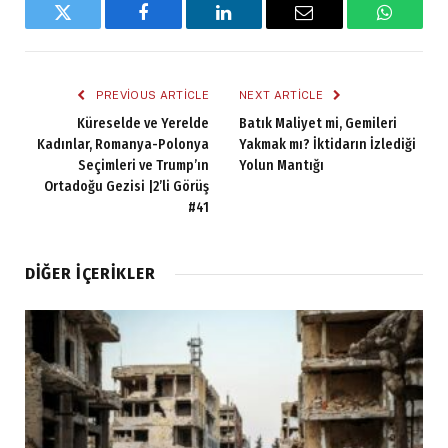
Twitter
Facebook
LinkedIn
Email
WhatsA
PREVIOUS ARTICLE
NEXT ARTICLE
Küreselde ve Yerelde
Batık Maliyet mi, Gemileri
Kadınlar, Romanya-Polonya
Yakmak mı? İktidarın İzlediği
Seçimleri ve Trump’ın
Yolun Mantığı
Ortadoğu Gezisi |2’li Görüş
#41
DIĞER İÇERIKLER