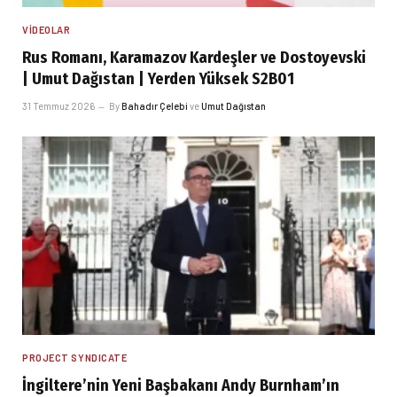
VIDEOLAR
Rus Romanı, Karamazov Kardeşler ve Dostoyevski
| Umut Dağıstan | Yerden Yüksek S2B01
31 Temmuz 2026
By
Bahadır Çelebi
ve
Umut Dağıstan
PROJECT SYNDICATE
İngiltere’nin Yeni Başbakanı Andy Burnham’ın