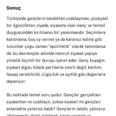
Sonuç
Türkiye’de gençlerin sandıktan uzaklaşması, yüzeysel
bir ilgisizlikten ziyade, siyasete olan inanç ve temsil
duygusundaki kırılmanın bir yansımasıdır. Seçimlere
katılmama, boş oy verme ya da kararsız kalma gibi
tutumlar çoğu zaman “apolitiklik” olarak tanımlansa
da, bu davranışlar aslında mevcut siyasal yapıya
yönelik biçimli bir duruşu işaret eder. Genç kuşağın
siyaset algısı, klasik partilerle sınırlı değil; katılım,
hesap verebilirlik, özgürlük ve eşitlik gibi değerlere
dayanıyor.
Bu noktada temel soru şudur: Gençler gerçekten
siyasetten mi uzaklaştı, yoksa siyaset mi gençleri
anlamakta yetersiz kaldı? Gençlerin talebi, yalnızca
“dinlenmek” değil; katılmak, karar vermek ve