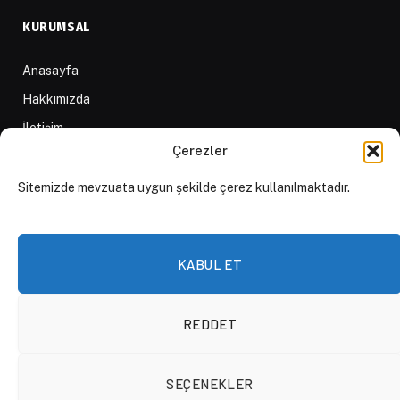
KURUMSAL
Anasayfa
Hakkımızda
İletişim
Çerezler
Yazarlar
D84 Yayınları
Sitemizde mevzuata uygun şekilde çerez kullanılmaktadır.
İçerik Sağlayıcılar
Yayın İlkeleri ve Yazım Kuralları
KABUL ET
REDDET
© 2026 DAKTİLO1984
SEÇENEKLER
KVKK Politikası
Çerez Politikası
Aydınlatma Metni