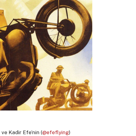
) ve Kadir Efe’nin (
@efeflying
)