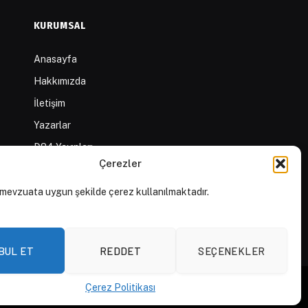
KURUMSAL
Anasayfa
Hakkımızda
İletişim
Yazarlar
D84 Yayınları
Çerezler
İçerik Sağlayıcılar
Yayın İlkeleri ve Yazım
mevzuata uygun şekilde çerez kullanılmaktadır.
Kuralları
BUL ET
REDDET
SEÇENEKLER
Çerez Politikası
Aydınlatma Metni
Açık Rıza Beyanı