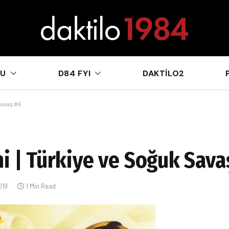
sApp
KU
D84 FYI
DAKTILO2
Savaş #6
hi | Türkiye ve Soğuk Sava
019
1 Min Read