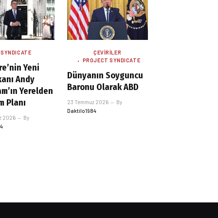
 SYNDICATE
ÇEVIRILER
PROJECT SYNDICATE
re’nin Yeni
Dünyanın Soyguncu
anı Andy
Baronu Olarak ABD
m’ın Yerelden
m Planı
23 Temmuz 2026
By
Daktilo1984
z 2026
By
84