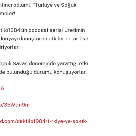
 altıncı bölümü “Türkiye ve Soğuk
emeler!
tilo1984’ün podcast serisi Üretimin
 dünyayı dönüştüren etkilerini tarihsel
iyorlar.
oğuk Savaş döneminde yarattığı etki
nde bulunduğu durumu konuşuyorlar.
j6
.co/35Wtm9m
d.com/daktilo1984/t-rkiye-ve-so-uk-