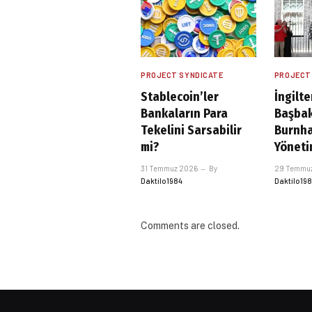
PROJECT SYNDICATE
PROJECT
Stablecoin’ler
İngilte
Bankaların Para
Başbak
Tekelini Sarsabilir
Burnha
mi?
Yöneti
31 Temmuz 2026
By
29 Temmu
Daktilo1984
Daktilo19
Comments are closed.