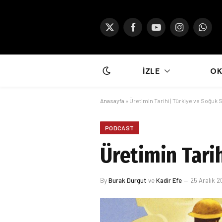
X
Facebook
YouTube
Instagram
What
(Twitter)
İZLE
O
Anasayfa
»
Üretimin Tarihi | Türkiye ve Soğuk 
PODCAST
Üretimin Tari
By
Burak Durgut
ve
Kadir Efe
25 Aralık 2