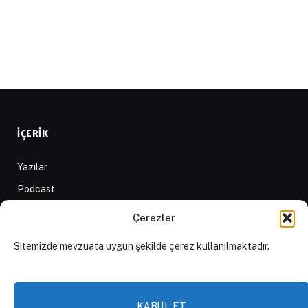
İÇERIK
Yazılar
Podcast
Forum
Çerezler
Röportajlar
Sitemizde mevzuata uygun şekilde çerez kullanılmaktadır.
Çeviriler
Özetler
Bültenler
KABUL ET