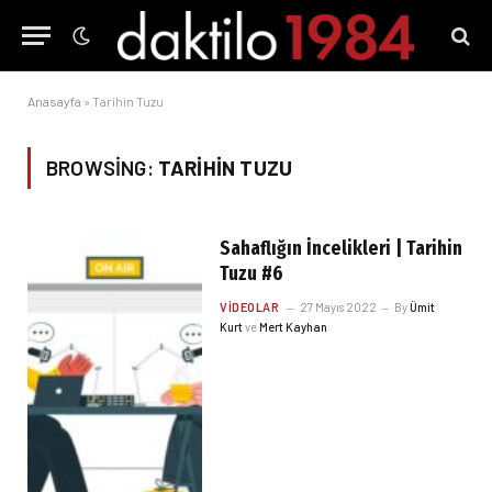
Anasayfa
»
Tarihin Tuzu
BROWSING:
TARIHIN TUZU
Sahaflığın İncelikleri | Tarihin
Tuzu #6
VIDEOLAR
27 Mayıs 2022
By
Ümit
Kurt
ve
Mert Kayhan