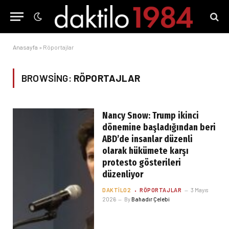
Anasayfa
»
Röportajlar
BROWSING:
RÖPORTAJLAR
Nancy Snow: Trump ikinci
dönemine başladığından beri
ABD’de insanlar düzenli
olarak hükümete karşı
protesto gösterileri
düzenliyor
DAKTILO2
RÖPORTAJLAR
3 Mayıs
2026
By
Bahadır Çelebi