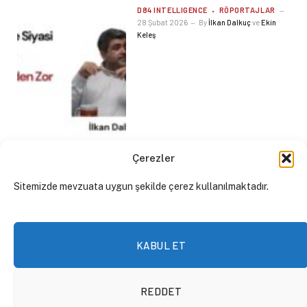
D84 INTELLIGENCE
RÖPORTAJLAR
28 Şubat 2026
By
İlkan Dalkuç
ve
Ekin
Keleş
Çerezler
Sitemizde mevzuata uygun şekilde çerez kullanılmaktadır.
KABUL ET
Gürkan Özturan: Devlet,
sermaye ve medya
REDDET
arasındaki iç içe geçmiş