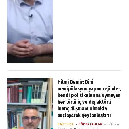
Hilmi Demir: Dini
manipülasyon yapan rejimler,
kendi politikalarına uymayan
her türlü iç ve dış aktörü
inanç düşmanı olmakla
suçlayarak şeytanlaştırır
DAKTILO2
RÖPORTAJLAR
12 Nisan