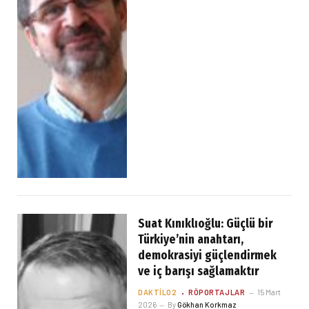
Suat Kınıklıoğlu: Güçlü bir
Türkiye’nin anahtarı,
demokrasiyi güçlendirmek
ve iç barışı sağlamaktır
DAKTILO2
RÖPORTAJLAR
15 Mart
2026
By
Gökhan Korkmaz