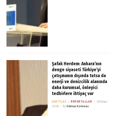
Şafak Herdem: Ankara’nın
denge siyaseti Türkiye’yi
çatışmanın dışında tutsa da
enerji ve denizcilik alanında
daha kurumsal, önleyici
tedbirlere ihtiyaç var
DAKTILO2
RÖPORTAJLAR
26 Nisan
2026
By
Gökhan Korkmaz