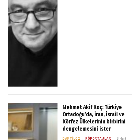
Mehmet Akif Koç: Türkiye
Ortadoğu’da, İran, İsrail ve
Körfez Ülkelerinin birbirini
dengelemesini ister
DAKTILO2
RÖPORTAJLAR
8 Mart