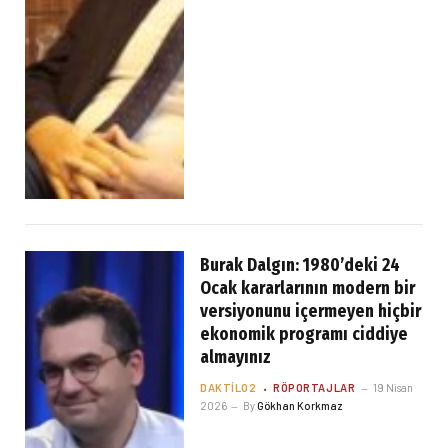
Burak Dalgın: 1980’deki 24
Ocak kararlarının modern bir
versiyonunu içermeyen hiçbir
ekonomik programı ciddiye
almayınız
DAKTILO2
RÖPORTAJLAR
19 Nisan
2026
By
Gökhan Korkmaz