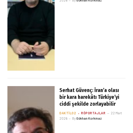
2026
By
Gökhan Korkmaz
Serhat Güvenç: İran’a olası
bir kara harekâtı Türkiye’yi
ciddi şekilde zorlayabilir
DAKTILO2
RÖPORTAJLAR
22 Mart
2026
By
Gökhan Korkmaz